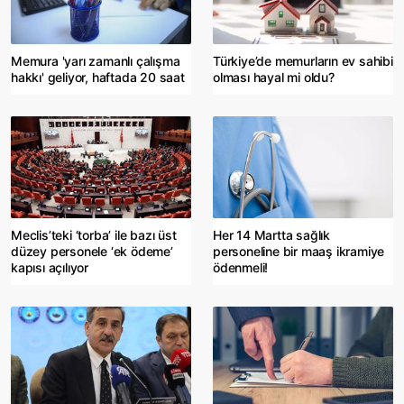
Memura 'yarı zamanlı çalışma
Türkiye’de memurların ev sahibi
hakkı' geliyor, haftada 20 saat
olması hayal mi oldu?
Meclis’teki ‘torba’ ile bazı üst
Her 14 Martta sağlık
düzey personele ‘ek ödeme’
personeline bir maaş ikramiye
kapısı açılıyor
ödenmeli!