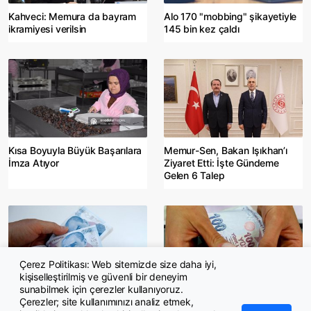
Kahveci: Memura da bayram
Alo 170 "mobbing" şikayetiyle
ikramiyesi verilsin
145 bin kez çaldı
Kısa Boyuyla Büyük Başarılara
Memur-Sen, Bakan Işıkhan’ı
İmza Atıyor
Ziyaret Etti: İşte Gündeme
Gelen 6 Talep
Çerez Politikası: Web sitemizde size daha iyi,
kişiselleştirilmiş ve güvenli bir deneyim
sunabilmek için çerezler kullanıyoruz.
Kahveci: "Memur ve emekliler
Osman Kaya: Memur maaşları
Çerezler; site kullanımınızı analiz etmek,
enflasyona yenik düştü"
enflasyona yenildi!