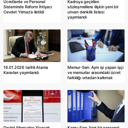
Ücretlerde ve Personel
Kadroya geçirilen
Sisteminde Reform İhtiyacı
sözleşmelilere ilişkin yeni bir
Cevdet Yılmaz’a iletildi
unvan denklik listesi
yayımlandı
16.01.2026 tarihli Atama
Memur-Sen: Aynı işi yapan işçi
Kararları yayımlandı
ve memurlar arasındaki ücret
farklılığı ortadan kalkmalı
Devlet Memurları Yiyecek
Kamu-Sen: Yeni bir personel