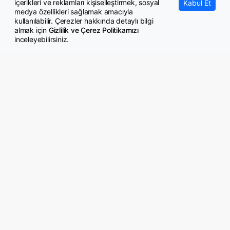
içerikleri ve reklamları kişiselleştirmek, sosyal
Kabul Et
medya özellikleri sağlamak amacıyla
kullanılabilir. Çerezler hakkında detaylı bilgi
almak için
Gizlilik ve Çerez Politikamızı
inceleyebilirsiniz.
© Copyright 2026 GazeteMemur.com
Bizi Takip Edin
• Son Dakika Haberleri
• Gündem Haberleri
• Memurlar Haberleri
• KPSS Haberleri
• Ekonomi Haberleri
• Eğitim Haberleri
• Yaşam Haberleri
• Maaş Verileri Haberleri
• Mahkeme Kararları
Haberleri