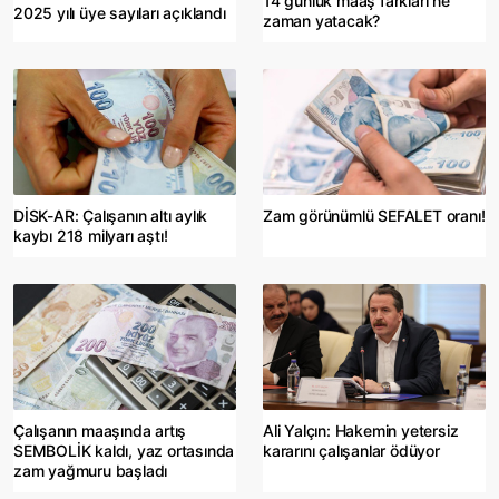
14 günlük maaş farkları ne
2025 yılı üye sayıları açıklandı
zaman yatacak?
DİSK-AR: Çalışanın altı aylık
Zam görünümlü SEFALET oranı!
kaybı 218 milyarı aştı!
Çalışanın maaşında artış
Ali Yalçın: Hakemin yetersiz
SEMBOLİK kaldı, yaz ortasında
kararını çalışanlar ödüyor
zam yağmuru başladı