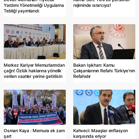
Yardımı Yönetmeliği Uygulama
rejiminde ısrarcıyız!
Tebliği yayımlandı
Merkez Kariyer Memurlarından
Bakan Işıkhan: Kamu
çağrı! Özlük haklarına yönelik
Çalışanlarının Refahı Türkiye’nin
verilen vaatler yerine getirilsin
Refahıdır
Osman Kaya : Memura ek zam
Kahveci: Maaşlar enflasyon
şart
karşısında eriyor