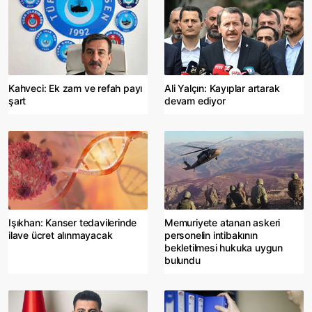
Kahveci: Ek zam ve refah payı
Ali Yalçın: Kayıplar artarak
şart
devam ediyor
Işıkhan: Kanser tedavilerinde
Memuriyete atanan askeri
ilave ücret alınmayacak
personelin intibakının
bekletilmesi hukuka uygun
bulundu