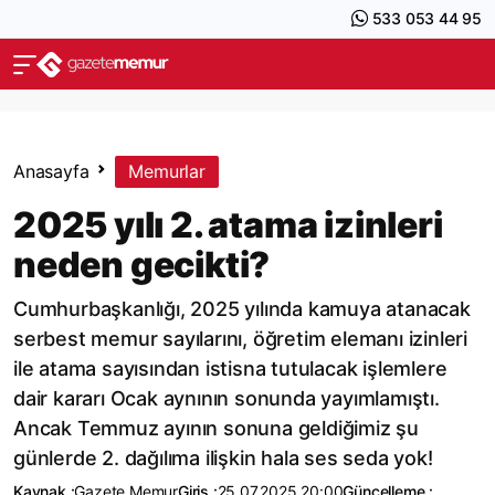
533 053 44 95
Anasayfa
Memurlar
2025 yılı 2. atama izinleri
neden gecikti?
Cumhurbaşkanlığı, 2025 yılında kamuya atanacak
serbest memur sayılarını, öğretim elemanı izinleri
ile atama sayısından istisna tutulacak işlemlere
dair kararı Ocak aynının sonunda yayımlamıştı.
Ancak Temmuz ayının sonuna geldiğimiz şu
günlerde 2. dağılıma ilişkin hala ses seda yok!
Kaynak :
Gazete Memur
Giriş :
25.07.2025 20:00
Güncelleme :