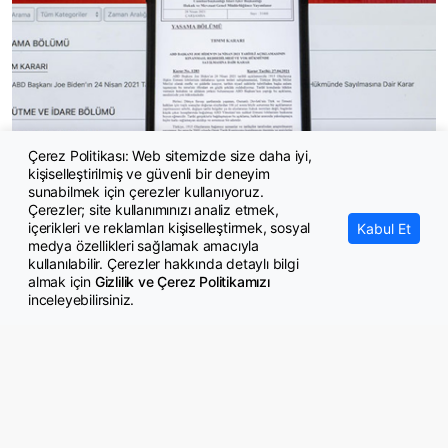
Çerez Politikası: Web sitemizde size daha iyi,
Jandarmada Görevli Memurların Görevde Yükselme Yönetmeliği
kişiselleştirilmiş ve güvenli bir deneyim
değişti
sunabilmek için çerezler kullanıyoruz.
Çerezler; site kullanımınızı analiz etmek,
içerikleri ve reklamları kişiselleştirmek, sosyal
Kabul Et
medya özellikleri sağlamak amacıyla
kullanılabilir. Çerezler hakkında detaylı bilgi
almak için
Gizlilik ve Çerez Politikamızı
inceleyebilirsiniz.