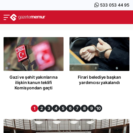
533 053 44 95
Gazi ve şehit yakınlarına
Firari belediye başkan
ilişkin kanun teklifi
yardımcısı yakalandı
Komisyondan geçti
1
2
3
4
5
6
7
8
9
10