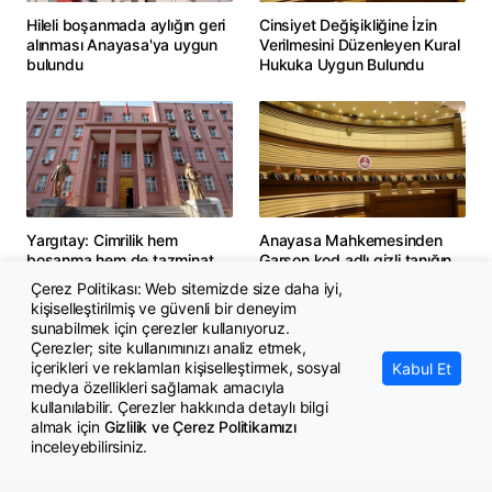
Hileli boşanmada aylığın geri
Cinsiyet Değişikliğine İzin
alınması Anayasa'ya uygun
Verilmesini Düzenleyen Kural
bulundu
Hukuka Uygun Bulundu
Yargıtay: Cimrilik hem
Anayasa Mahkemesinden
boşanma hem de tazminat
Garson kod adlı gizli tanığın
sebebi
kodlamasına ilişkin iki önemli
Çerez Politikası: Web sitemizde size daha iyi,
karar
kişiselleştirilmiş ve güvenli bir deneyim
sunabilmek için çerezler kullanıyoruz.
Çerezler; site kullanımınızı analiz etmek,
içerikleri ve reklamları kişiselleştirmek, sosyal
Kabul Et
medya özellikleri sağlamak amacıyla
kullanılabilir. Çerezler hakkında detaylı bilgi
almak için
Gizlilik ve Çerez Politikamızı
inceleyebilirsiniz.
© Copyright 2026 GazeteMemur.com