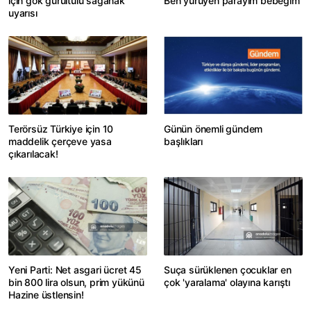
için gök gürültülü sağanak
Ben yürüyen parayım bebeğim
uyarısı
Terörsüz Türkiye için 10
Günün önemli gündem
maddelik çerçeve yasa
başlıkları
çıkarılacak!
Yeni Parti: Net asgari ücret 45
Suça sürüklenen çocuklar en
bin 800 lira olsun, prim yükünü
çok 'yaralama' olayına karıştı
Hazine üstlensin!