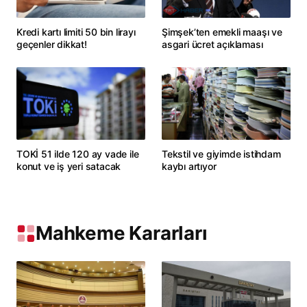
Kredi kartı limiti 50 bin lirayı
Şimşek’ten emekli maaşı ve
geçenler dikkat!
asgari ücret açıklaması
TOKİ 51 ilde 120 ay vade ile
Tekstil ve giyimde istihdam
konut ve iş yeri satacak
kaybı artıyor
Mahkeme Kararları