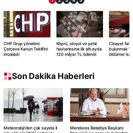
1
2
3
4
5
CHP Grup yönetimi
Köprü, otoyol ve şehir
Cinayet faili
Çerçeve Kanun Teklifini
hastanesine ilk altı ayda
bulunmak 'k
imzaladı
120 milyar TL ödendi
öldürme' ka
değerlendiril
Son Dakika Haberleri
Meteoroloji'den çok sayıda il
Menderes Belediye Başkanı: