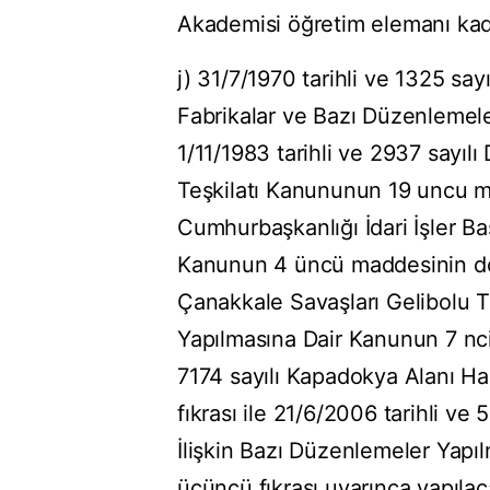
Akademisi öğretim elemanı kadr
j) 31/7/1970 tarihli ve 1325 say
Fabrikalar ve Bazı Düzenleme
1/11/1983 tarihli ve 2937 sayılı 
Teşkilatı Kanununun 19 uncu ma
Cumhurbaşkanlığı İdari İşler B
Kanunun 4 üncü maddesinin doku
Çanakkale Savaşları Gelibolu T
Yapılmasına Dair Kanunun 7 nci
7174 sayılı Kapadokya Alanı H
fıkrası ile 21/6/2006 tarihli ve
İlişkin Bazı Düzenlemeler Yap
üçüncü fıkrası uyarınca yapılac