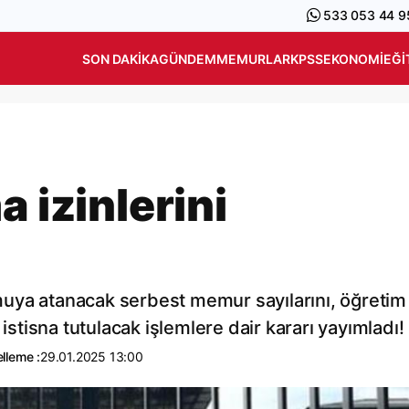
533 053 44 9
SON DAKIKA
GÜNDEM
MEMURLAR
KPSS
EKONOMI
EĞI
a izinlerini
uya atanacak serbest memur sayılarını, öğretim
 istisna tutulacak işlemlere dair kararı yayımladı!
lleme :
29.01.2025 13:00