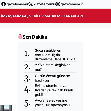
5
gazetememur
gazetememur
gazetememur
TIM
YAŞAM
MAAŞ VERILERI
MAHKEME KARARLARI
Son Dakika
Suça sürüklenen
çocuklara ilişkin
düzenleme Genel Kurulda
YKS sistemi değişiyor
mu?
Günün önemli gündem
başlıkları
Evim sistemine tavan
fiyatlar ve tek hak kuralı
geldi
Avcılar Belediyesi'ne
yolszuluk operasyonu