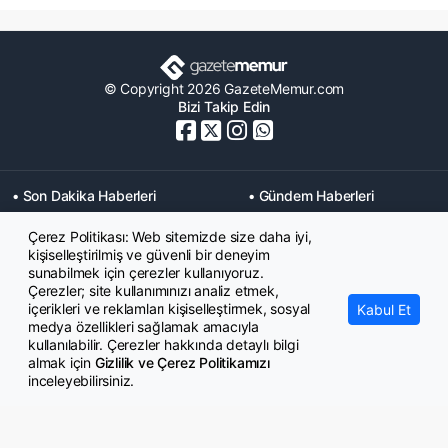
© Copyright 2026 GazeteMemur.com
Bizi Takip Edin
• Son Dakika Haberleri
• Gündem Haberleri
• Memurlar Haberleri
• KPSS Haberleri
Çerez Politikası: Web sitemizde size daha iyi,
• Ekonomi Haberleri
• Eğitim Haberleri
kişiselleştirilmiş ve güvenli bir deneyim
• Yaşam Haberleri
• Maaş Verileri Haberleri
sunabilmek için çerezler kullanıyoruz.
• Mahkeme Kararları
Çerezler; site kullanımınızı analiz etmek,
Haberleri
içerikleri ve reklamları kişiselleştirmek, sosyal
Kabul Et
medya özellikleri sağlamak amacıyla
kullanılabilir. Çerezler hakkında detaylı bilgi
almak için
Gizlilik ve Çerez Politikamızı
inceleyebilirsiniz.