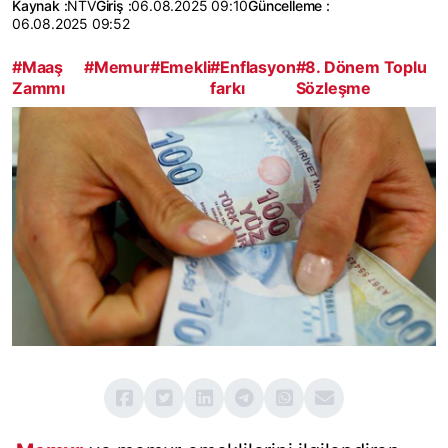
Kaynak :
NTV
Giriş :
06.08.2025 09:10
Güncelleme :
06.08.2025 09:52
#Maaş
#Memur
#Emekli
#Enflasyon
#8. Dönem Toplu
Zammı
farkı
Sözleşme