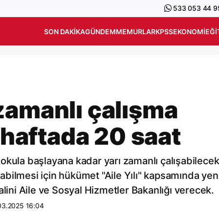
533 053 44 9
SON DAKIKA
GÜNDEM
MEMURLAR
KPSS
EKONOMI
EĞI
zamanlı çalışma
, haftada 20 saat
okula başlayana kadar yarı zamanlı çalışabilecek
bilmesi için hükümet "Aile Yılı" kapsamında yeni
alini Aile ve Sosyal Hizmetler Bakanlığı verecek.
03.2025 16:04