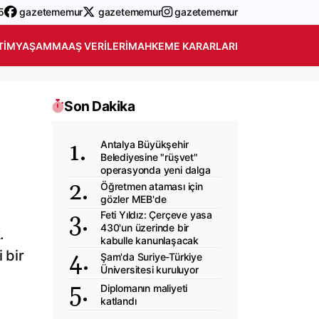
5
gazetememur
gazetememur
gazetememur
TIM
YAŞAM
MAAŞ VERILERI
MAHKEME KARARLARI
Son Dakika
Antalya Büyükşehir
Belediyesine "rüşvet"
operasyonda yeni dalga
Öğretmen ataması için
gözler MEB'de
Feti Yıldız: Çerçeve yasa
430'un üzerinde bir
.
kabulle kanunlaşacak
 bir
Şam'da Suriye-Türkiye
Üniversitesi kuruluyor
Diplomanın maliyeti
katlandı