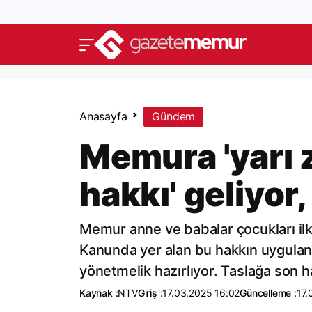
Anasayfa
Gündem
Memura 'yarı 
hakkı' geliyor
Memur anne ve babalar çocukları ilk
Kanunda yer alan bu hakkın uygulana
yönetmelik hazırlıyor. Taslağa son h
Kaynak :
NTV
Giriş :
17.03.2025 16:02
Güncelleme :
17.