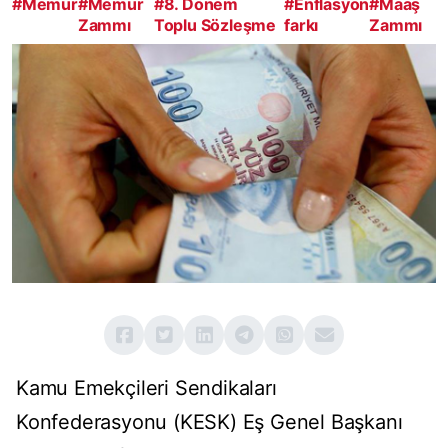
#Memur
#Memur
#8. Dönem
#Enflasyon
#Maaş
Zammı
Toplu Sözleşme
farkı
Zammı
Kamu Emekçileri Sendikaları
Konfederasyonu (KESK) Eş Genel Başkanı