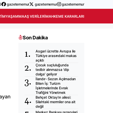
5
gazetememur
gazetememur
gazetememur
TIM
YAŞAM
MAAŞ VERILERI
MAHKEME KARARLARI
Son Dakika
Asgari ücrette Avrupa ile
Türkiye arasındaki makas
açıldı
Çocuk suçluluğunda
tedbir alınmazsa 'dip
dalga' geliyor
İlandır- Sezon Açılmadan
Biten İş: Turizm
İşletmelerinde Evrak
Trafiğini Yönetmek
sayan
Behçet Oktay'ın ailesi:
Silahtaki mermiler ona ait
değil
Merkez Bankası rezervleri