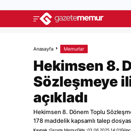
Anasayfa
Memurlar
Hekimsen 8. 
Sözleşmeye ili
açıkladı
Hekimsen 8. Dönem Toplu Sözleşme sü
178 maddelik kapsamlı talep dosyas
Kaynak :
Gazete Memur
Giriş :
03.06.2025 14:01
Günce