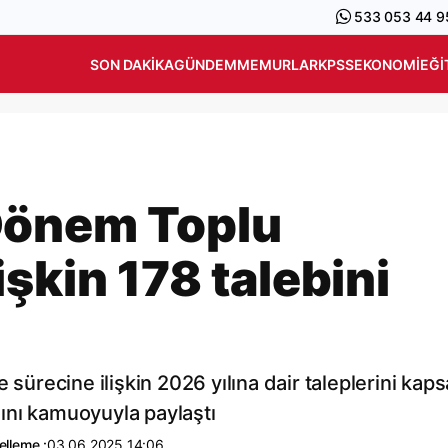
533 053 44 9
SON DAKIKA
GÜNDEM
MEMURLAR
KPSS
EKONOMI
EĞI
Dönem Toplu
şkin 178 talebini
recine ilişkin 2026 yılına dair taleplerini kap
ını kamuoyuyla paylaştı
lleme :
03.06.2025 14:06