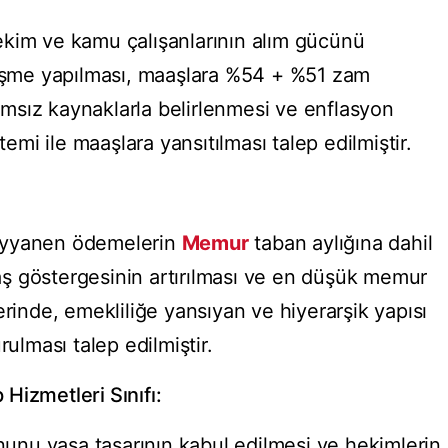
ekim ve kamu çalışanlarının alım gücünü
leşme yapılması, maaşlara %54 + %51 zam
msız kaynaklarla belirlenmesi ve enflasyon
temi ile maaşlara yansıtılması talep edilmiştir.
eyyanen ödemelerin
Memur
taban aylığına dahil
ş göstergesinin artırılması ve en düşük memur
erinde, emekliliğe yansıyan ve hiyerarşik yapısı
rulması talep edilmiştir.
Hizmetleri Sınıfı:
nu yasa tasarının kabul edilmesi ve hekimlerin