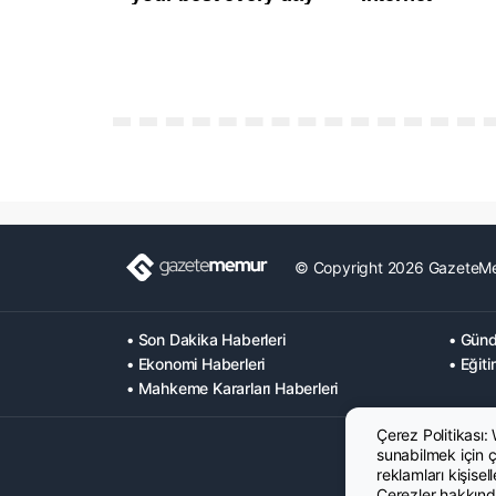
© Copyright 2026 GazeteM
• Son Dakika Haberleri
• Günd
• Ekonomi Haberleri
• Eğiti
• Mahkeme Kararları Haberleri
Çerez Politikası:
sunabilmek için çe
reklamları kişisel
Çerezler hakkında