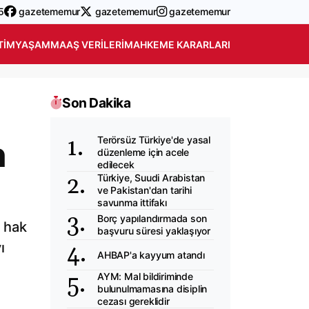
5
gazetememur
gazetememur
gazetememur
TIM
YAŞAM
MAAŞ VERILERI
MAHKEME KARARLARI
Son Dakika
Terörsüz Türkiye'de yasal
n
düzenleme için acele
edilecek
Türkiye, Suudi Arabistan
ve Pakistan'dan tarihi
savunma ittifakı
Borç yapılandırmada son
ı hak
başvuru süresi yaklaşıyor
ı
AHBAP'a kayyum atandı
AYM: Mal bildiriminde
bulunulmamasına disiplin
cezası gereklidir