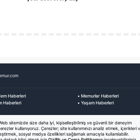
emur.com
em Haberleri
• Memurlar Haberleri
m Haberleri
• Yaşam Haberleri
 Web sitemizde size daha iyi, kişiselleştirilmiş ve güvenli bir deneyim
rezler kullanıyoruz. Çerezler; site kullanımınızı analiz etmek, içerikleri 
leştirmek, sosyal medya özellikleri sağlamak amacıyla kullanılabilir.
 detaylı bilgi almak için
Gizlilik ve Çerez Politikamızı
inceleyebilirsiniz.