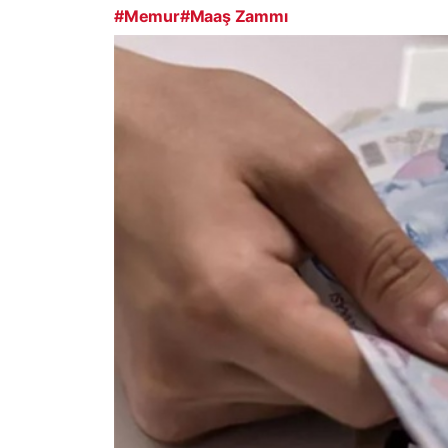
#Memur
#Maaş Zammı