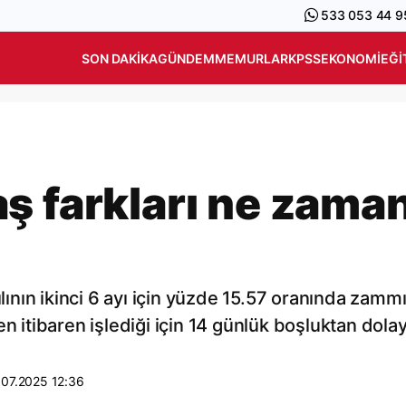
533 053 44 9
SON DAKIKA
GÜNDEM
MEMURLAR
KPSS
EKONOMI
EĞI
ş farkları ne zama
nın ikinci 6 ayı için yüzde 15.57 oranında zamm
n itibaren işlediği için 14 günlük boşluktan dolay
.07.2025 12:36