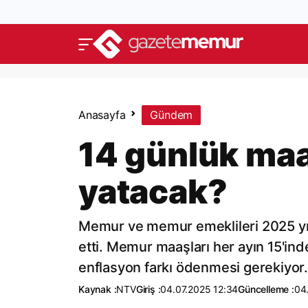
Anasayfa
Gündem
14 günlük maa
yatacak?
Memur ve memur emeklileri 2025 yılı
etti. Memur maaşları her ayın 15'inde
enflasyon farkı ödenmesi gerekiyor.
Kaynak :
NTV
Giriş :
04.07.2025 12:34
Güncelleme :
04