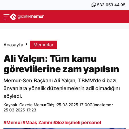
533 053 44 95
Anasayfa
Memurlar
Ali Yalçın: Tüm kamu
görevlilerine zam yapılsın
Memur-Sen Başkanı Ali Yalçın, TBMM'deki bazı
ünvanlara yönelik düzenlemelerin adil olmadığını
söyledi.
Kaynak :
Gazete Memur
Giriş :
25.03.2025 17:00
Güncelleme :
25.03.2025 17:23
#Memur
#Maaş Zammı
#Sözleşmeli personel