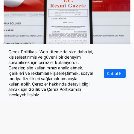
Çerez Politikası: Web sitemizde size daha iyi,
kişiselleştirilmiş ve güvenli bir deneyim
4/B Sözleşmeli Personel Esaslarında değişiklik yapıldı
sunabilmek için çerezler kullanıyoruz.
Çerezler; site kullanımınızı analiz etmek,
içerikleri ve reklamları kişiselleştirmek, sosyal
Kabul Et
medya özellikleri sağlamak amacıyla
kullanılabilir. Çerezler hakkında detaylı bilgi
almak için
Gizlilik ve Çerez Politikamızı
inceleyebilirsiniz.