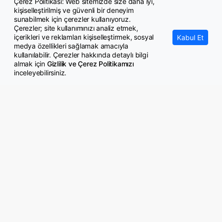
Çerez Politikası: Web sitemizde size daha iyi,
kişiselleştirilmiş ve güvenli bir deneyim
Memur-Sen: Sorumlular Hakem Kurulu ve Maliye Bakanlığıdır
sunabilmek için çerezler kullanıyoruz.
Çerezler; site kullanımınızı analiz etmek,
içerikleri ve reklamları kişiselleştirmek, sosyal
Kabul Et
medya özellikleri sağlamak amacıyla
kullanılabilir. Çerezler hakkında detaylı bilgi
almak için
Gizlilik ve Çerez Politikamızı
inceleyebilirsiniz.
© Copyright 2026 GazeteMemur.com
Bizi Takip Edin
• Son Dakika Haberleri
• Gündem Haberleri