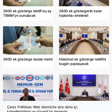
3600 ek gösterge teklifi bu ay
3600 ek göstergenin karar
TBMM'ye sunulacak
toplantısı ertelendi
3600 ek gösterge taslak metni
Hükümet ek gösterge teklifini
bugün paylaşacak
Çerez Politikası: Web sitemizde size daha iyi,
Ali Yalçın'dan flaş ek gösterge
Ek Gösterge Komisyonu'nda
kişiselleştirilmiş ve güvenli bir deneyim
açıklaması
gündem 'göstergesizler' olacak