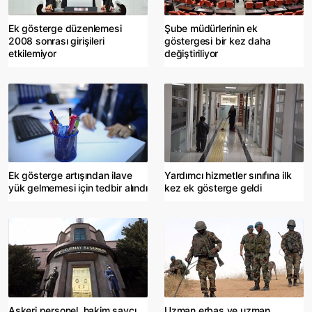
Ek gösterge düzenlemesi
Şube müdürlerinin ek
2008 sonrası girişileri
göstergesi bir kez daha
etkilemiyor
değiştiriliyor
Ek gösterge artışından ilave
Yardımcı hizmetler sınıfına ilk
yük gelmemesi için tedbir alındı
kez ek gösterge geldi
Askeri personel, hakim savcı
Uzman erbaş ve uzman