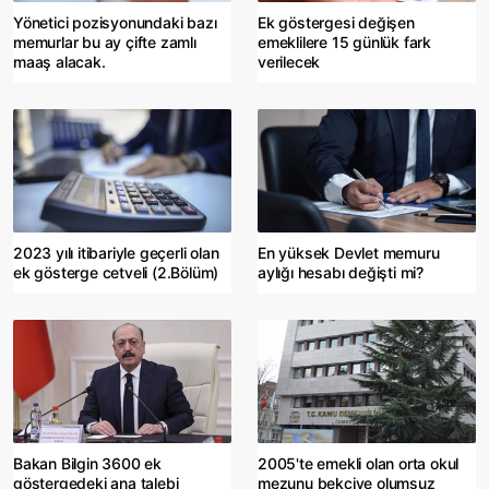
Yönetici pozisyonundaki bazı
Ek göstergesi değişen
memurlar bu ay çifte zamlı
emeklilere 15 günlük fark
maaş alacak.
verilecek
2023 yılı itibariyle geçerli olan
En yüksek Devlet memuru
ek gösterge cetveli (2.Bölüm)
aylığı hesabı değişti mi?
Bakan Bilgin 3600 ek
2005'te emekli olan orta okul
göstergedeki ana talebi
mezunu bekçiye olumsuz