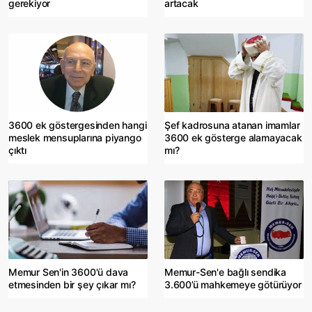
gerekiyor
artacak
3600 ek göstergesinden hangi
Şef kadrosuna atanan imamlar
meslek mensuplarına piyango
3600 ek gösterge alamayacak
çıktı
mı?
Memur Sen'in 3600'ü dava
Memur-Sen'e bağlı sendika
etmesinden bir şey çıkar mı?
3.600’ü mahkemeye götürüyor