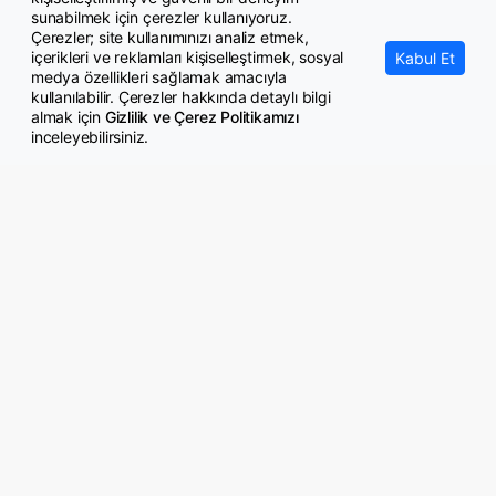
sunabilmek için çerezler kullanıyoruz.
Çerezler; site kullanımınızı analiz etmek,
içerikleri ve reklamları kişiselleştirmek, sosyal
Kabul Et
medya özellikleri sağlamak amacıyla
kullanılabilir. Çerezler hakkında detaylı bilgi
almak için
Gizlilik ve Çerez Politikamızı
inceleyebilirsiniz.
Yargı çalışanları da 3600 ek
'Ek gösterge meselesini
gösterge düzenlemesi istiyor
çözerek tarihe karıştıracağız'
3600 ek gösterge
Ek göstergede 3. toplantı tarihi
çalışmasında sona doğru
belli oldu