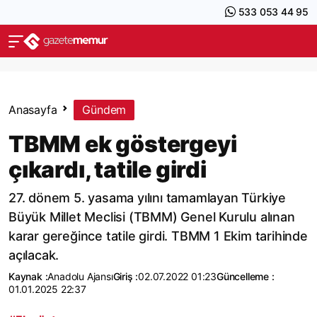
533 053 44 95
Anasayfa
Gündem
TBMM ek göstergeyi
çıkardı, tatile girdi
27. dönem 5. yasama yılını tamamlayan Türkiye
Büyük Millet Meclisi (TBMM) Genel Kurulu alınan
karar gereğince tatile girdi. TBMM 1 Ekim tarihinde
açılacak.
Kaynak :
Anadolu Ajansı
Giriş :
02.07.2022 01:23
Güncelleme :
01.01.2025 22:37