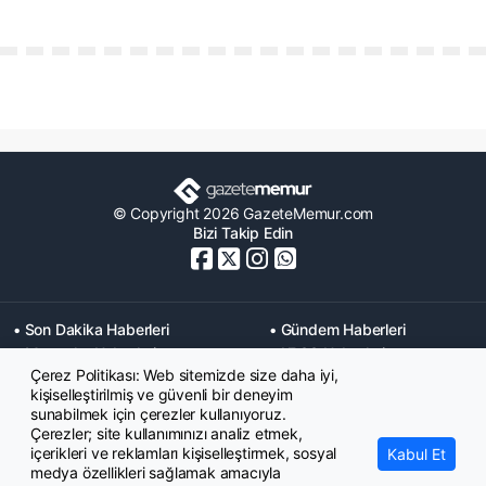
© Copyright 2026 GazeteMemur.com
Bizi Takip Edin
• Son Dakika Haberleri
• Gündem Haberleri
• Memurlar Haberleri
• KPSS Haberleri
Çerez Politikası: Web sitemizde size daha iyi,
• Ekonomi Haberleri
• Eğitim Haberleri
kişiselleştirilmiş ve güvenli bir deneyim
• Yaşam Haberleri
• Maaş Verileri Haberleri
sunabilmek için çerezler kullanıyoruz.
• Mahkeme Kararları
Çerezler; site kullanımınızı analiz etmek,
Haberleri
içerikleri ve reklamları kişiselleştirmek, sosyal
Kabul Et
medya özellikleri sağlamak amacıyla