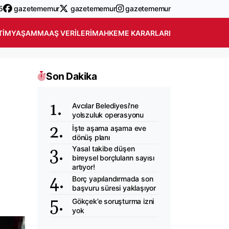
5
gazetememur
gazetememur
gazetememur
TIM
YAŞAM
MAAŞ VERILERI
MAHKEME KARARLARI
Son Dakika
Avcılar Belediyesi'ne
yolszuluk operasyonu
İşte aşama aşama eve
dönüş planı
Yasal takibe düşen
bireysel borçluların sayısı
artıyor!
Borç yapılandırmada son
başvuru süresi yaklaşıyor
Gökçek’e soruşturma izni
yok