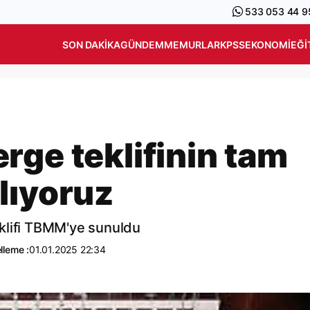
533 053 44 9
SON DAKIKA
GÜNDEM
MEMURLAR
KPSS
EKONOMI
EĞI
rge teklifinin tam
lıyoruz
klifi TBMM'ye sunuldu
lleme :
01.01.2025 22:34