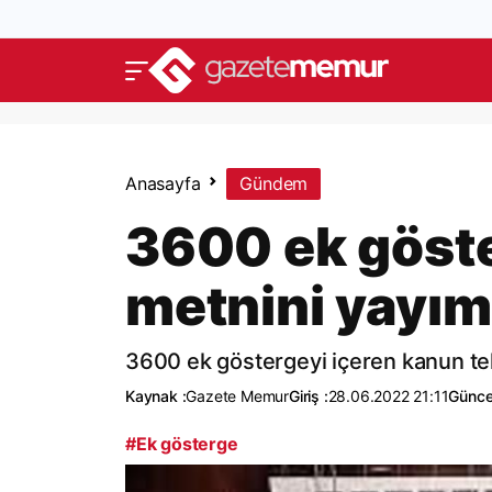
Anasayfa
Gündem
3600 ek göste
metnini yayım
3600 ek göstergeyi içeren kanun te
Kaynak :
Gazete Memur
Giriş :
28.06.2022 21:11
Günce
#Ek gösterge