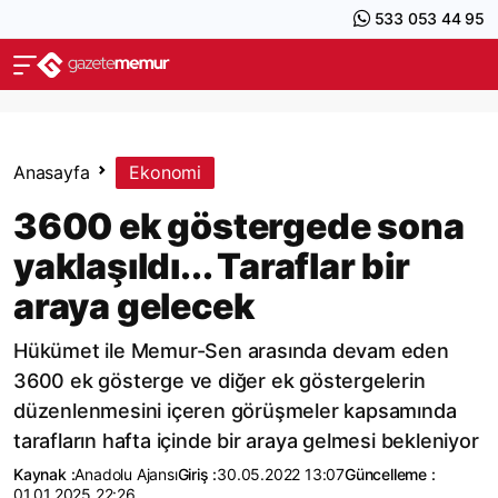
533 053 44 95
Anasayfa
Ekonomi
3600 ek göstergede sona
yaklaşıldı... Taraflar bir
araya gelecek
Hükümet ile Memur-Sen arasında devam eden
3600 ek gösterge ve diğer ek göstergelerin
düzenlenmesini içeren görüşmeler kapsamında
tarafların hafta içinde bir araya gelmesi bekleniyor
Kaynak :
Anadolu Ajansı
Giriş :
30.05.2022 13:07
Güncelleme :
01.01.2025 22:26