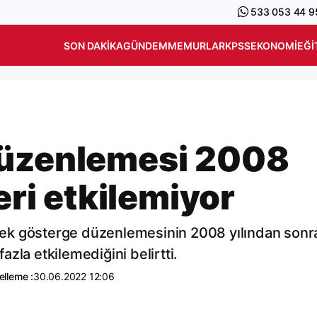
533 053 44 9
SON DAKIKA
GÜNDEM
MEMURLAR
KPSS
EKONOMI
EĞI
düzenlemesi 2008
eri etkilemiyor
cı ek gösterge düzenlemesinin 2008 yılından sonr
zla etkilemediğini belirtti.
lleme :
30.06.2022 12:06