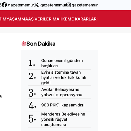
5
gazetememur
gazetememur
gazetememur
TIM
YAŞAM
MAAŞ VERILERI
MAHKEME KARARLARI
Son Dakika
Günün önemli gündem
başlıkları
Evim sistemine tavan
fiyatlar ve tek hak kuralı
geldi
Avcılar Belediyesi'ne
yolszuluk operasyonu
a
900 PKK’lı kapsam dışı
Menderes Belediyesine
yönelik rüşvet
soruşturması