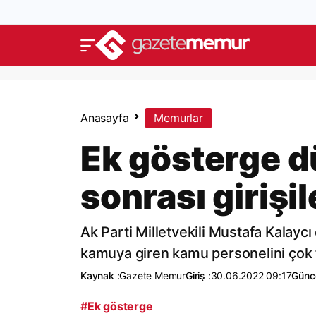
Anasayfa
Memurlar
Ek gösterge 
sonrası girişil
Ak Parti Milletvekili Mustafa Kalay
kamuya giren kamu personelini çok fa
Kaynak :
Gazete Memur
Giriş :
30.06.2022 09:17
Günce
#Ek gösterge