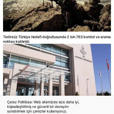
Terörsüz Türkiye hedefi doğrultusunda 2 bin 763 kontrol ve arama
noktası kaldırıldı
Çerez Politikası: Web sitemizde size daha iyi,
kişiselleştirilmiş ve güvenli bir deneyim
Ziynet haczinde hak ihlali kararı
sunabilmek için çerezler kullanıyoruz.