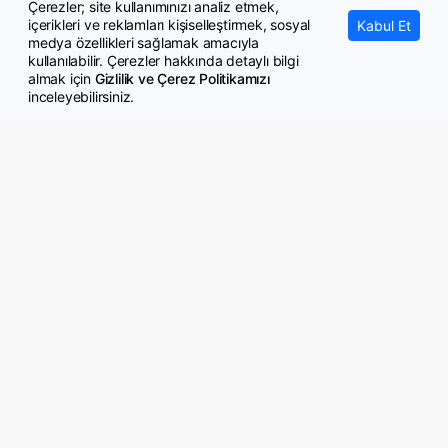
Çerezler; site kullanımınızı analiz etmek,
içerikleri ve reklamları kişiselleştirmek, sosyal
Kabul Et
medya özellikleri sağlamak amacıyla
kullanılabilir. Çerezler hakkında detaylı bilgi
almak için
Gizlilik ve Çerez Politikamızı
inceleyebilirsiniz.
© Copyright 2026 GazeteMemur.com
Bizi Takip Edin
• Son Dakika Haberleri
• Gündem Haberleri
• Memurlar Haberleri
• KPSS Haberleri
• Ekonomi Haberleri
• Eğitim Haberleri