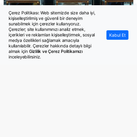
Çerez Politikası: Web sitemizde size daha iyi,
kişiselleştirilmiş ve güvenli bir deneyim
Türkiye, Suudi Arabistan ve Pakistan'dan tarihi savunma ittifakı
sunabilmek için çerezler kullanıyoruz.
Çerezler; site kullanımınızı analiz etmek,
içerikleri ve reklamları kişiselleştirmek, sosyal
Kabul Et
medya özellikleri sağlamak amacıyla
kullanılabilir. Çerezler hakkında detaylı bilgi
almak için
Gizlilik ve Çerez Politikamızı
inceleyebilirsiniz.
© Copyright 2026 GazeteMemur.com
Bizi Takip Edin