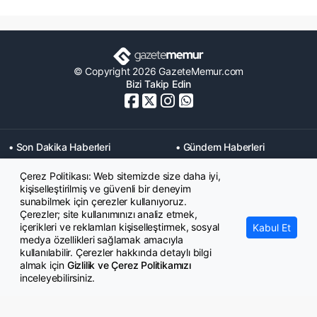
© Copyright 2026 GazeteMemur.com
Bizi Takip Edin
• Son Dakika Haberleri
• Gündem Haberleri
• Memurlar Haberleri
• KPSS Haberleri
Çerez Politikası: Web sitemizde size daha iyi,
• Ekonomi Haberleri
• Eğitim Haberleri
kişiselleştirilmiş ve güvenli bir deneyim
• Yaşam Haberleri
• Maaş Verileri Haberleri
sunabilmek için çerezler kullanıyoruz.
• Mahkeme Kararları
Çerezler; site kullanımınızı analiz etmek,
Haberleri
içerikleri ve reklamları kişiselleştirmek, sosyal
Kabul Et
medya özellikleri sağlamak amacıyla
kullanılabilir. Çerezler hakkında detaylı bilgi
almak için
Gizlilik ve Çerez Politikamızı
inceleyebilirsiniz.