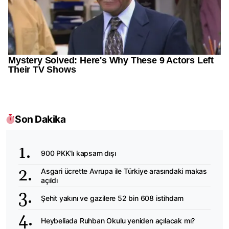
Son Dakika
900 PKK’lı kapsam dışı
Asgari ücrette Avrupa ile Türkiye arasındaki makas
açıldı
Şehit yakını ve gazilere 52 bin 608 istihdam
Heybeliada Ruhban Okulu yeniden açılacak mı?