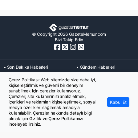
© Copyright 2026 GazeteMemur.com
Bizi Takip Edin
• Son Dakika Haberleri
• Gündem Haberleri
• Memurlar Haberleri
• KPSS Haberleri
Çerez Politikası: Web sitemizde size daha iyi,
• Ekonomi Haberleri
• Eğitim Haberleri
kişiselleştirilmiş ve güvenli bir deneyim
• Yaşam Haberleri
• Maaş Verileri Haberleri
sunabilmek için çerezler kullanıyoruz.
• Mahkeme Kararları
Çerezler; site kullanımınızı analiz etmek,
Haberleri
içerikleri ve reklamları kişiselleştirmek, sosyal
Kabul Et
medya özellikleri sağlamak amacıyla
kullanılabilir. Çerezler hakkında detaylı bilgi
almak için
Gizlilik ve Çerez Politikamızı
inceleyebilirsiniz.