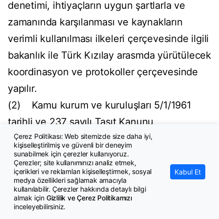
denetimi, ihtiyaçların uygun şartlarla ve
zamanında karşılanması ve kaynakların
verimli kullanılması ilkeleri çerçevesinde ilgili
bakanlık ile Türk Kızılay arasmda yürütülecek
koordinasyon ve protokoller çerçevesinde
yapılır.
(2) Kamu kurum ve kuruluşları 5/1/1961
tarihli ve 237 sayılı Taşıt Kanunu
Çerez Politikası: Web sitemizde size daha iyi,
kapsamındaki taşıtlar hariç olmak üzere,
kişiselleştirilmiş ve güvenli bir deneyim
uygun görülen taşınır mallarını ilgili mevzuat
sunabilmek için çerezler kullanıyoruz.
Çerezler; site kullanımınızı analiz etmek,
hükümlerine göre Türk Kızılay’a tahsis
içerikleri ve reklamları kişiselleştirmek, sosyal
Kabul Et
medya özellikleri sağlamak amacıyla
edebilir. Ayrıca bu kurum ve kuruluşlarda
kullanılabilir. Çerezler hakkında detaylı bilgi
almak için
Gizlilik ve Çerez Politikamızı
bulunan makine, teçhizat, gereç ve benzeri
inceleyebilirsiniz.