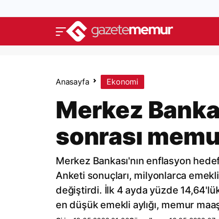
Anasayfa
Ekonomi
Merkez Bankas
sonrası memur
Merkez Bankası'nın enflasyon hedefi
Anketi sonuçları, milyonlarca eme
değiştirdi. İlk 4 ayda yüzde 14,64'l
en düşük emekli aylığı, memur maaşl