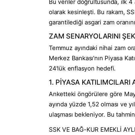
Bu veriler doğrultusunda, ilk 4
olarak kesinleşti. Bu rakam, S
garantilediği asgari zam oranını
ZAM SENARYOLARINI ŞEKİ
Temmuz ayındaki nihai zam oranl
Merkez Bankası'nın Piyasa Kat
24'lük enflasyon hedefi.
1. PİYASA KATILIMCILAR
Anketteki öngörülere göre May
ayında yüzde 1,52 olması ve y
ulaşması bekleniyor. Bu tahmi
SSK VE BAĞ-KUR EMEKLİ AYLIK