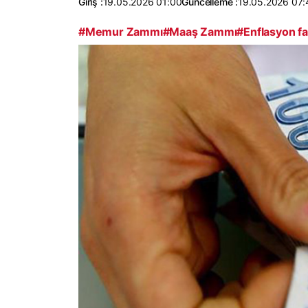
Giriş :
19.05.2026 01:00
Güncelleme :
19.05.2026 07:
#Memur Zammı
#Maaş Zammı
#Enflasyon fa