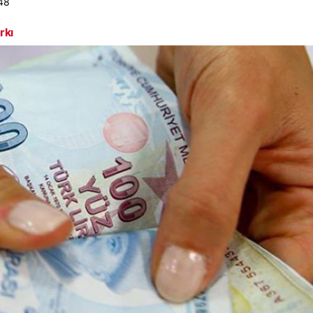
48
rkı