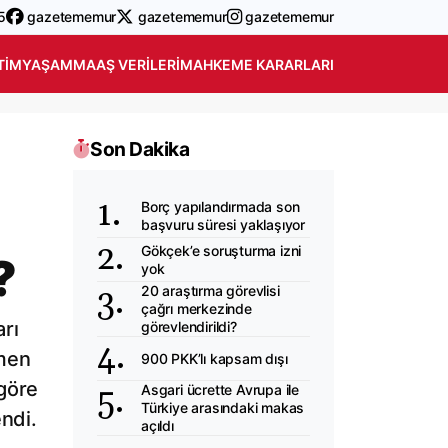
5
gazetememur
gazetememur
gazetememur
TIM
YAŞAM
MAAŞ VERILERI
MAHKEME KARARLARI
Son Dakika
Borç yapılandırmada son
başvuru süresi yaklaşıyor
Gökçek’e soruşturma izni
?
yok
20 araştırma görevlisi
çağrı merkezinde
arı
görevlendirildi?
amen
900 PKK’lı kapsam dışı
 göre
Asgari ücrette Avrupa ile
Türkiye arasındaki makas
ndi.
açıldı