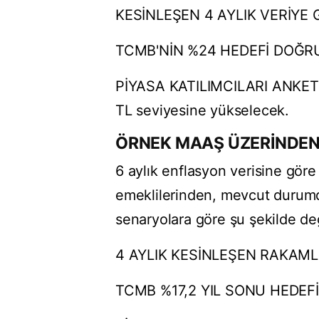
KESİNLEŞEN 4 AYLIK VERİYE G
TCMB'NİN %24 HEDEFİ DOĞRUL
PİYASA KATILIMCILARI ANKETİ
TL seviyesine yükselecek.
ÖRNEK MAAŞ ÜZERİNDEN
6 aylık enflasyon verisine gör
emeklilerinden, mevcut durumda
senaryolara göre şu şekilde de
4 AYLIK KESİNLEŞEN RAKAMLA
TCMB %17,2 YIL SONU HEDEFİ