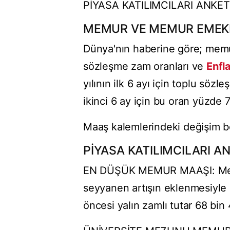
PİYASA KATILIMCILARI ANKETİ
MEMUR VE MEMUR EMEKL
Dünya'nın haberine göre; memu
sözleşme zam oranları ve
Enfl
yılının ilk 6 ayı için toplu sö
ikinci 6 ay için bu oran yüzde 
Maaş kalemlerindeki değişim be
PİYASA KATILIMCILARI A
EN DÜŞÜK MEMUR MAAŞI: Mevc
seyyanen artışın eklenmesiyle 
öncesi yalın zamlı tutar 68 bin