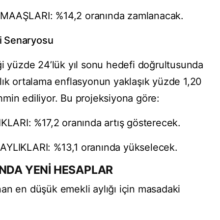
AŞLARI: %14,2 oranında zamlanacak.
i Senaryosu
ği yüzde 24’lük yıl sonu hedefi doğrultusunda
lık ortalama enflasyonun yaklaşık yüzde 1,20
min ediliyor. Bu projeksiyona göre:
ARI: %17,2 oranında artış gösterecek.
LIKLARI: %13,1 oranında yükselecek.
INDA YENİ HESAPLAR
an en düşük emekli aylığı için masadaki