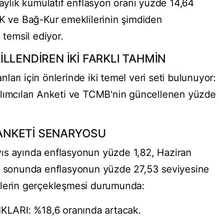
 aylık kümülatif enflasyon oranı yüzde 14,64
SK ve Bağ-Kur emeklilerinin şimdiden
 temsil ediyor.
LLENDİREN İKİ FARKLI TAHMİN
arı için önlerinde iki temel veri seti bulunuyor:
ılımcıları Anketi ve TCMB'nin güncellenen yüzde
I ANKETİ SENARYOSU
ıs ayında enflasyonun yüzde 1,82, Haziran
ıl sonunda enflasyonun yüzde 27,53 seviyesine
nlerin gerçekleşmesi durumunda:
LARI: %18,6 oranında artacak.