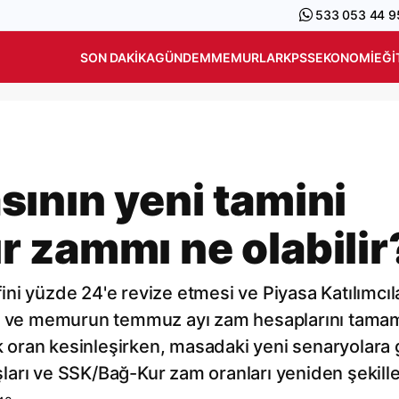
533 053 44 9
SON DAKIKA
GÜNDEM
MEMURLAR
KPSS
EKONOMI
EĞI
ının yeni tamini
 zammı ne olabilir
ni yüzde 24'e revize etmesi ve Piyasa Katılımcıl
kli ve memurun temmuz ayı zam hesaplarını tam
ük oran kesinleşirken, masadaki yeni senaryolara
arı ve SSK/Bağ-Kur zam oranları yeniden şekille