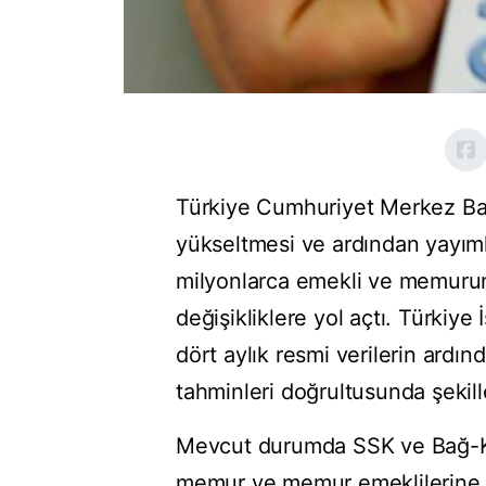
Türkiye Cumhuriyet Merkez Ba
yükseltmesi ve ardından yayımla
milyonlarca emekli ve memur
değişikliklere yol açtı. Türkiye
dört aylık resmi verilerin ardı
tahminleri doğrultusunda şekill
Mevcut durumda SSK ve Bağ-Kur
memur ve memur emeklilerine 