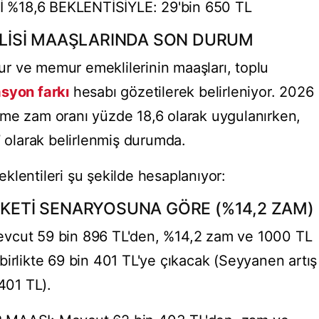
 %18,6 BEKLENTİSİYLE: 29'bin 650 TL
İSİ MAAŞLARINDA SON DURUM
r ve memur emeklilerinin maaşları, toplu
asyon farkı
hesabı gözetilerek belirleniyor. 2026
zleşme zam oranı yüzde 18,6 olarak uygulanırken,
7 olarak belirlenmiş durumda.
klentileri şu şekilde hesaplanıyor:
NKETİ SENARYOSUNA GÖRE (%14,2 ZAM)
ut 59 bin 896 TL'den, %14,2 zam ve 1000 TL
birlikte 69 bin 401 TL'ye çıkacak (Seyyanen artış
 401 TL).