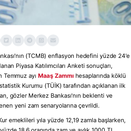
nkası'nın (TCMB) enflasyon hedefini yüzde 24'e
nan Piyasa Katılımcıları Anketi sonuçları,
un Temmuz ayı
Maaş Zammı
hesaplarında köklü
 İstatistik Kurumu (TÜİK) tarafından açıklanan ilk
ndan, gözler Merkez Bankası'nın beklenti ve
enen yeni zam senaryolarına çevrildi.
 emeklileri yıla yüzde 12,19 zamla başlarken,
yüzde 18,6 oranında zam ve aylık 1000 TL