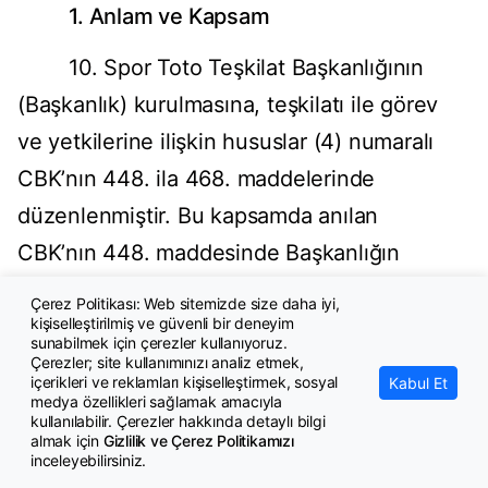
1. Anlam ve Kapsam
10. Spor Toto Teşkilat Başkanlığının
(Başkanlık) kurulmasına, teşkilatı ile görev
ve yetkilerine ilişkin hususlar (4) numaralı
CBK’nın 448. ila 468. maddelerinde
düzenlenmiştir. Bu kapsamda anılan
CBK’nın 448. maddesinde Başkanlığın
Gençlik ve Spor Bakanlığına (Bakanlık)
Çerez Politikası: Web sitemizde size daha iyi,
kişiselleştirilmiş ve güvenli bir deneyim
bağlı ve tüzel kişiliğe sahip olduğu
sunabilmek için çerezler kullanıyoruz.
belirtilmiştir.
Söz konusu maddede
Çerezler; site kullanımınızı analiz etmek,
içerikleri ve reklamları kişiselleştirmek, sosyal
Kabul Et
Başkanlığın haiz olduğu tüzel kişiliğin
medya özellikleri sağlamak amacıyla
kullanılabilir. Çerezler hakkında detaylı bilgi
kamu tüzel kişiliği olduğuna dair açık bir
almak için
Gizlilik ve Çerez Politikamızı
inceleyebilirsiniz.
hükme yer verilmemiş ise de anılan