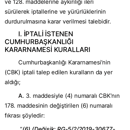
ve 128. maddelerine aykırılığı ileri
sürülerek iptallerine ve yürürlüklerinin
durdurulmasına karar verilmesi talebidir.
I. İPTALİ İSTENEN
CUMHURBAŞKANLIĞI
KARARNAMESİ KURALLARI
Cumhurbaşkanlığı Kararnamesi’nin
(CBK) iptali talep edilen kuralların da yer
aldığı;
A.
3. maddesiyle (4) numaralı CBK’nın
178. maddesinin değiştirilen (6) numaralı
fıkrası şöyledir:
“
(6) (Değişik: RG-5/2/2019-30677-