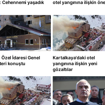
ı: Cehennemi yaşadık
otel yangınına ilişkin ön
l Özel İdaresi Genel
Kartalkaya'daki otel
teri konuştu
yangınına ilişkin yeni
gözaltılar