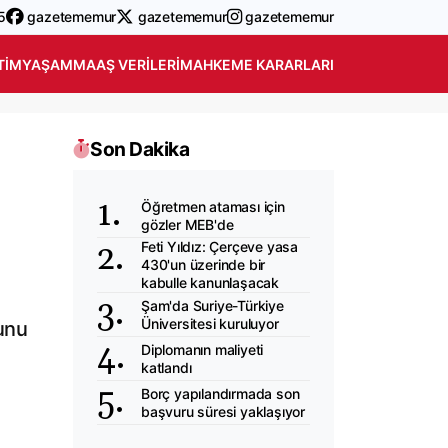
5
gazetememur
gazetememur
gazetememur
TIM
YAŞAM
MAAŞ VERILERI
MAHKEME KARARLARI
Son Dakika
Öğretmen ataması için
gözler MEB'de
Feti Yıldız: Çerçeve yasa
430'un üzerinde bir
kabulle kanunlaşacak
Şam'da Suriye-Türkiye
Üniversitesi kuruluyor
runu
Diplomanın maliyeti
katlandı
Borç yapılandırmada son
başvuru süresi yaklaşıyor