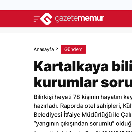
Anasayfa
Gündem
Kartalkaya bil
kurumlar sor
Bilirkişi heyeti 78 kişinin hayatını ka
hazırladı. Raporda otel sahipleri, Kül
Belediyesi İtfaiye Müdürlüğü ile Çalı
“yangının çıkışından sorumlu” olduğu