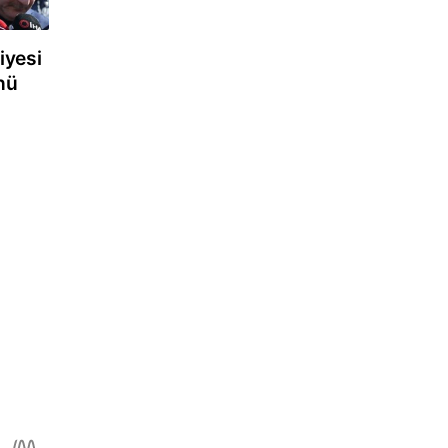
iyesi
ünü