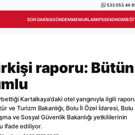
533 053 44 9
SON DAKIKA
GÜNDEM
MEMURLAR
KPSS
EKONOMI
EĞI
irkişi raporu: Bütün
umlu
ybettiği Kartalkaya’daki otel yangınıyla ilgili rapo
tür ve Turizm Bakanlığı, Bolu İl Özel İdaresi, Bolu
şma ve Sosyal Güvenlik Bakanlığı yetkililerinin
 ifade ediliyor.