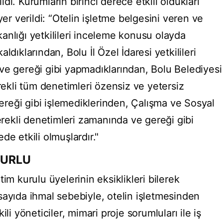
ildi. Kurumların birinci derece etkili oldukları
yer verildi: “Otelin işletme belgesini veren ve
anlığı yetkilileri inceleme konusu olayda
ldıklarından, Bolu İl Özel İdaresi yetkilileri
ve gereği gibi yapmadıklarından, Bolu Belediyesi
erekli tüm denetimleri özensiz ve yetersiz
 gereği gibi işlemediklerinden, Çalışma ve Sosyal
gerekli denetimleri zamanında ve gereği gibi
de etkili olmuşlardır."
SURLU
im kurulu üyelerinin eksiklikleri bilerek
sayıda ihmal sebebiyle, otelin işletmesinden
li yöneticiler, mimari proje sorumluları ile iş