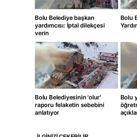
Bolu Belediye başkan
Bolu 
yardımcısı: İptal dilekçesi
Yardı
verin
Bolu Belediyesinin 'olur'
Bolu 
raporu felaketin sebebini
öğret
anlatıyor
açıkl