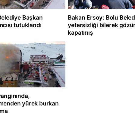
Belediye Başkan
Bakan Ersoy: Bolu Beled
mcısı tutuklandı
yetersizliği bilerek göz
kapatmış
yangınında,
menden yürek burkan
ama