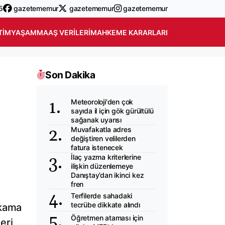
5
gazetememur
gazetememur
gazetememur
TIM
YAŞAM
MAAŞ VERILERI
MAHKEME KARARLARI
Son Dakika
Meteoroloji'den çok
sayıda il için gök gürültülü
sağanak uyarısı
Muvafakatla adres
değiştiren velilerden
fatura istenecek
İlaç yazma kriterlerine
ilişkin düzenlemeye
Danıştay’dan ikinci kez
fren
Terfilerde sahadaki
tecrübe dikkate alındı
akama
Öğretmen ataması için
eri