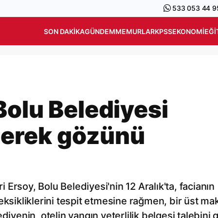
533 053 44 9
SON DAKIKA
GÜNDEM
MEMURLAR
KPSS
EKONOMI
EĞI
Bolu Belediyesi
ilerek gözünü
Ersoy, Bolu Belediyesi'nin 12 Aralık'ta, facianın
eksikliklerini tespit etmesine rağmen, bir üst m
iyenin, otelin yangın yeterlilik belgesi talebini g