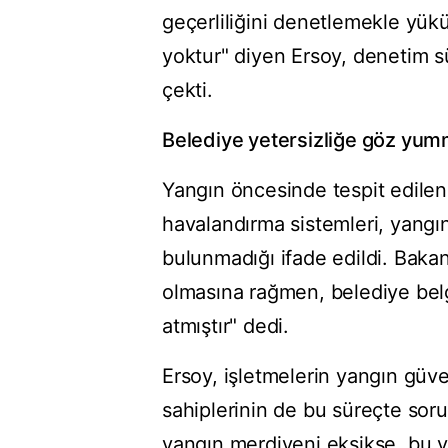
geçerliliğini denetlemekle yükü
yoktur" diyen Ersoy, denetim sü
çekti.
Belediye yetersizliğe göz yu
Yangın öncesinde tespit edilen 8
havalandırma sistemleri, yangı
bulunmadığı ifade edildi. Bakan 
olmasına rağmen, belediye belg
atmıştır" dedi.
Ersoy, işletmelerin yangın güv
sahiplerinin de bu süreçte sorum
yangın merdiveni eksikse, bu y