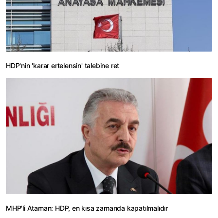
HDP'nin 'karar ertelensin' talebine ret
MHP'li Ataman: HDP, en kısa zamanda kapatılmalıdır