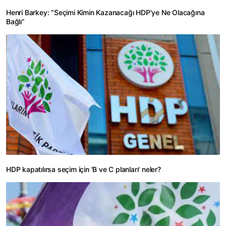
Henri Barkey: “Seçimi Kimin Kazanacağı HDP’ye Ne Olacağına
Bağlı”
HDP kapatılırsa seçim için 'B ve C planları' neler?