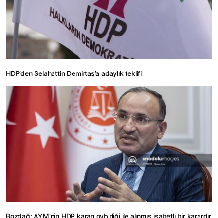
HDP’den Selahattin Demirtaş’a adaylık teklifi
Bozdağ: AYM'nin HDP kararı oybirliği ile alınmış isabetli bir karardır