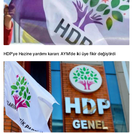
HDP'ye Hazine yardımı kararı: AYM’de iki üye fikir değiştirdi