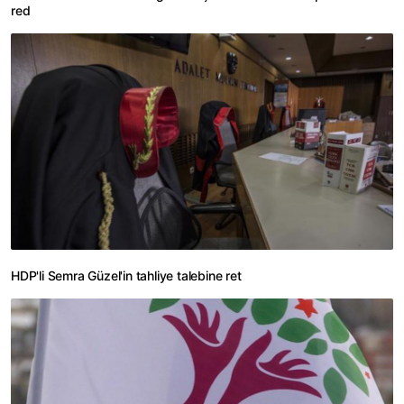
red
HDP'li Semra Güzel'in tahliye talebine ret