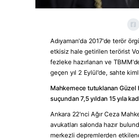
Adıyaman'da 2017'de terör örg
etkisiz hale getirilen terörist 
fezleke hazırlanan ve TBMM'de
geçen yıl 2 Eylül'de, sahte kim
Mahkemece tutuklanan Güzel ha
suçundan 7,5 yıldan 15 yıla kad
Ankara 22'nci Ağır Ceza Mahk
avukatları salonda hazır bulu
merkezli depremlerden etkilen