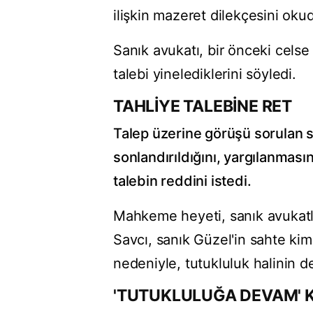
ilişkin mazeret dilekçesini okud
Sanık avukatı, bir önceki celse 
talebi yinelediklerini söyledi.
TAHLİYE TALEBİNE RET
Talep üzerine görüşü sorulan sa
sonlandırıldığını, yargılanmas
talebin reddini istedi.
Mahkeme heyeti, sanık avukatlar
Savcı, sanık Güzel'in sahte ki
nedeniyle, tutukluluk halinin de
'TUTUKLULUĞA DEVAM' 