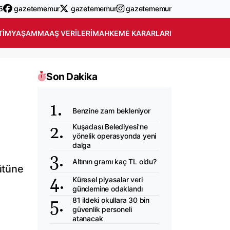
5
gazetememur
gazetememur
gazetememur
TIM
YAŞAM
MAAŞ VERILERI
MAHKEME KARARLARI
Son Dakika
Benzine zam bekleniyor
Kuşadası Belediyesi'ne
yönelik operasyonda yeni
dalga
Altının gramı kaç TL oldu?
gütüne
Küresel piyasalar veri
gündemine odaklandı
81 ildeki okullara 30 bin
güvenlik personeli
atanacak