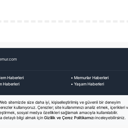
emur.com
em Haberleri
• Memurlar Haberleri
m Haberleri
• Yaşam Haberleri
 Web sitemizde size daha iyi, kişiselleştirilmiş ve güvenli bir deneyim
rezler kullanıyoruz. Çerezler; site kullanımınızı analiz etmek, içerikleri 
leştirmek, sosyal medya özellikleri sağlamak amacıyla kullanılabilir.
 detaylı bilgi almak için
Gizlilik ve Çerez Politikamızı
inceleyebilirsiniz.