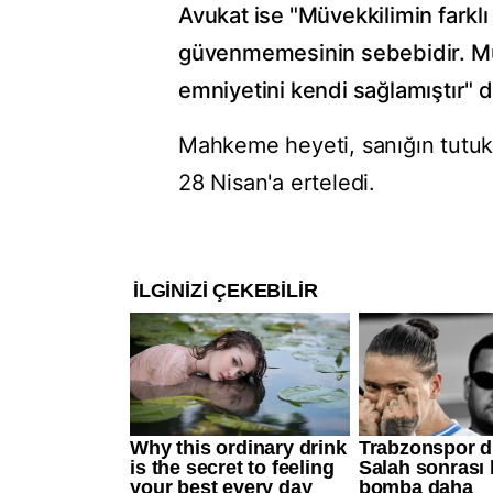
Avukat ise "Müvekkilimin farklı
güvenmemesinin sebebidir. Mü
emniyetini kendi sağlamıştır" di
Mahkeme heyeti, sanığın tutu
28 Nisan'a erteledi.