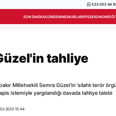
533 053 44 9
SON DAKIKA
GÜNDEM
MEMURLAR
KPSS
EKONOMI
EĞI
üzel'in tahliye
kır Milletvekili Semra Güzel'in 'silahlı terör ör
pis istemiyle yargılandığı davada tahliye talebi
.02.2023 15:44