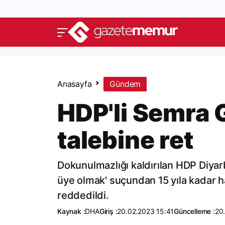
Anasayfa
Gündem
HDP'li Semra G
talebine ret
Dokunulmazlığı kaldırılan HDP Diyarba
üye olmak' suçundan 15 yıla kadar ha
reddedildi.
Kaynak :
DHA
Giriş :
20.02.2023 15:41
Güncelleme :
20