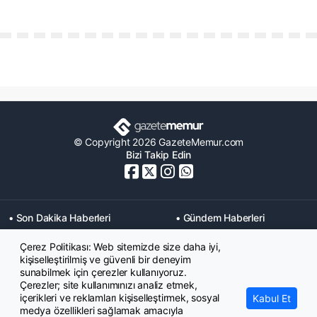
© Copyright 2026 GazeteMemur.com
Bizi Takip Edin
• Son Dakika Haberleri
• Gündem Haberleri
• Memurlar Haberleri
• KPSS Haberleri
Çerez Politikası: Web sitemizde size daha iyi,
• Ekonomi Haberleri
• Eğitim Haberleri
kişiselleştirilmiş ve güvenli bir deneyim
• Yaşam Haberleri
• Maaş Verileri Haberleri
sunabilmek için çerezler kullanıyoruz.
• Mahkeme Kararları
Çerezler; site kullanımınızı analiz etmek,
Haberleri
içerikleri ve reklamları kişiselleştirmek, sosyal
Kabul Et
medya özellikleri sağlamak amacıyla