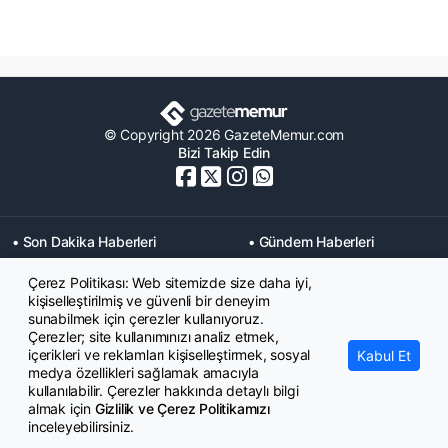
© Copyright 2026 GazeteMemur.com
Bizi Takip Edin
• Son Dakika Haberleri
• Gündem Haberleri
• Memurlar Haberleri
• KPSS Haberleri
Çerez Politikası: Web sitemizde size daha iyi,
• Ekonomi Haberleri
• Eğitim Haberleri
kişiselleştirilmiş ve güvenli bir deneyim
• Yaşam Haberleri
• Maaş Verileri Haberleri
sunabilmek için çerezler kullanıyoruz.
• Mahkeme Kararları
Çerezler; site kullanımınızı analiz etmek,
Haberleri
içerikleri ve reklamları kişiselleştirmek, sosyal
Kabul Et
medya özellikleri sağlamak amacıyla
kullanılabilir. Çerezler hakkında detaylı bilgi
almak için
Gizlilik ve Çerez Politikamızı
inceleyebilirsiniz.