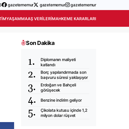
5
gazetememur
gazetememur
gazetememur
TIM
YAŞAM
MAAŞ VERILERI
MAHKEME KARARLARI
Son Dakika
Diplomanın maliyeti
katlandı
Borç yapılandırmada son
başvuru süresi yaklaşıyor
Erdoğan ve Bahçeli
görüşecek
Benzine indirim geliyor
Çikolata kutusu içinde 1,2
milyon dolar rüşvet