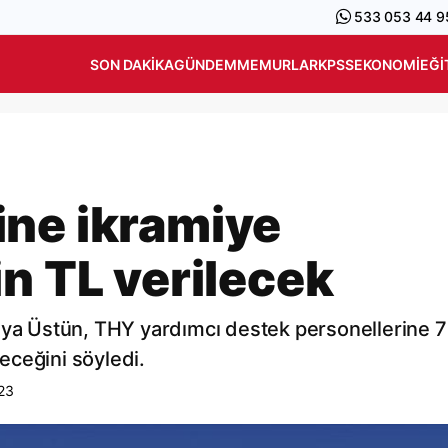
533 053 44 9
SON DAKIKA
GÜNDEM
MEMURLAR
KPSS
EKONOMI
EĞI
ne ikramiye
n TL verilecek
hya Üstün, THY yardımcı destek personellerine 7
leceğini söyledi.
23