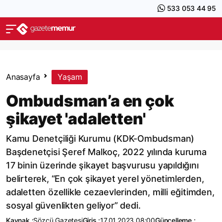
533 053 44 95
Anasayfa
Yaşam
Ombudsman’a en çok
şikayet 'adaletten'
Kamu Denetçiliği Kurumu (KDK-Ombudsman)
Başdenetçisi Şeref Malkoç, 2022 yılında kuruma
17 binin üzerinde şikayet başvurusu yapıldığını
belirterek, “En çok şikayet yerel yönetimlerden,
adaletten özellikle cezaevlerinden, milli eğitimden,
sosyal güvenlikten geliyor” dedi.
Kaynak :
Sözcü Gazetesi
Giriş :
17.01.2023 08:00
Güncelleme :