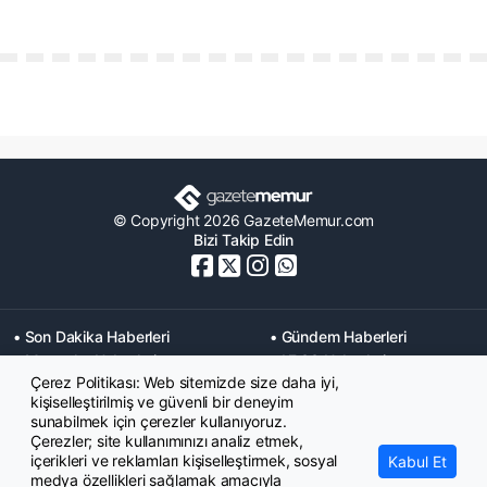
© Copyright 2026 GazeteMemur.com
Bizi Takip Edin
• Son Dakika Haberleri
• Gündem Haberleri
• Memurlar Haberleri
• KPSS Haberleri
Çerez Politikası: Web sitemizde size daha iyi,
• Ekonomi Haberleri
• Eğitim Haberleri
kişiselleştirilmiş ve güvenli bir deneyim
• Yaşam Haberleri
• Maaş Verileri Haberleri
sunabilmek için çerezler kullanıyoruz.
• Mahkeme Kararları
Çerezler; site kullanımınızı analiz etmek,
Haberleri
içerikleri ve reklamları kişiselleştirmek, sosyal
Kabul Et
medya özellikleri sağlamak amacıyla