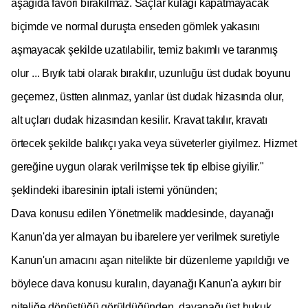
aşağıda favori bırakılmaz. Saçlar kulağı kapatmayacak
biçimde ve normal duruşta enseden gömlek yakasını
aşmayacak şekilde uzatılabilir, temiz bakımlı ve taranmış
olur ... Bıyık tabi olarak bırakılır, uzunluğu üst dudak boyunu
geçemez, üstten alınmaz, yanlar üst dudak hizasında olur,
alt uçları dudak hizasından kesilir. Kravat takılır, kravatı
örtecek şekilde balıkçı yaka veya süveterler giyilmez. Hizmet
gereğine uygun olarak verilmişse tek tip elbise giyilir."
şeklindeki ibaresinin iptali istemi yönünden;
Dava konusu edilen Yönetmelik maddesinde, dayanağı
Kanun'da yer almayan bu ibarelere yer verilmek suretiyle
Kanun'un amacını aşan nitelikte bir düzenleme yapıldığı ve
böylece dava konusu kuralın, dayanağı Kanun'a aykırı bir
niteliğe dönüştüğü görüldüğünden, dayanağı üst hukuk