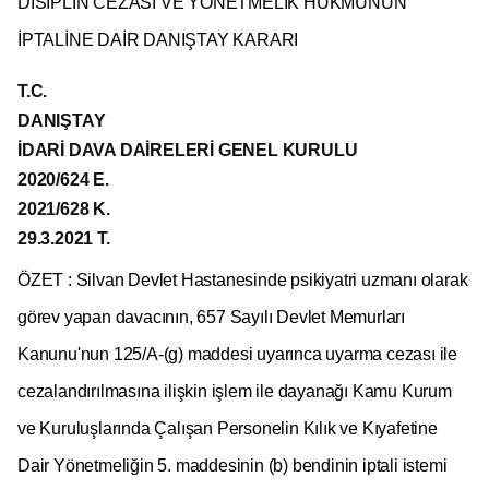
DİSİPLİN CEZASI VE YÖNETMELİK HÜKMÜNÜN
İPTALİNE DAİR DANIŞTAY KARARI
T.C.
DANIŞTAY
İDARİ DAVA DAİRELERİ GENEL KURULU
2020/624 E.
2021/628 K.
29.3.2021 T.
ÖZET : Silvan Devlet Hastanesinde psikiyatri uzmanı olarak
görev yapan davacının, 657 Sayılı Devlet Memurları
Kanunu'nun 125/A-(g) maddesi uyarınca uyarma cezası ile
cezalandırılmasına ilişkin işlem ile dayanağı Kamu Kurum
ve Kuruluşlarında Çalışan Personelin Kılık ve Kıyafetine
Dair Yönetmeliğin 5. maddesinin (b) bendinin iptali istemi