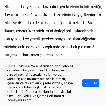
etkilerine dair yeterli ve ikna edici gerekçelerin belirtilmediği,
davacının mesleği ya da kamu hizmetinin işleyişi üzerindeki
etkisi ve risklerinin de açıklanmadığı görülmektedir.
Bu
durum, davacı üzerindeki müdahaleyi haklı kılacak şekilde
konuyla ilgili ve yeterli gerekçe ortaya konulamadığından
,
müdahalenin demokratik toplumda gerekli olup olmadığı
tartışmasını karşımıza çıkarmaktadır.
Demokratik toplum düzeninin gereklerinden olma, bir
Çerez Politikası: Web sitemizde size daha iyi,
kişiselleştirilmiş ve güvenli bir deneyim
sınırlamanın demokratik bir toplumda zorlayıcı bir toplumsal
sunabilmek için çerezler kullanıyoruz.
Çerezler; site kullanımınızı analiz etmek,
ihtiyacın karşılanması amacına yönelik olmasını ifade
içerikleri ve reklamları kişiselleştirmek, sosyal
Kabul Et
medya özellikleri sağlamak amacıyla
etmektedir. Buna göre sınırlayıcı tedbir, bir toplumsal ihtiyacı
kullanılabilir. Çerezler hakkında detaylı bilgi
karşılamıyorsa ya da başvurulabilecek son çare niteliğinde
almak için
Gizlilik ve Çerez Politikamızı
inceleyebilirsiniz.
değilse, dava konusu düzenleyici işlemde olduğu gibi,