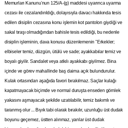
Memurları Kanunu'nun 125/A-(g) maddesi uyarınca uyarma
cezası ile cezalandırıldığı, dolayısıyla davacı hakkında tesis
edilen
disiplin cezasına konu işlemin kot pantolon giydiği ve
sakal tıraşı olmadığından bahisle tesis edildiği,
bu nedenle
disiplin işleminin, dava konusu düzenlemenin "Erkekler;
elbiseler temiz, düzgün, ütülü ve sade; ayakkabılar temiz ve
boyalı giyilir. Sandalet veya atkılı ayakkabı giyilmez. Bina
içinde ve görev mahallinde baş daima açık bulundurulur.
Kulak ortasından aşağıda favori bırakılmaz. Saçlar kulağı
kapatmayacak biçimde ve normal duruşta enseden gömlek
yakasını aşmayacak şekilde uzatılabilir, temiz bakımlı ve
taranmış olur ... Bıyık tabi olarak bırakılır, uzunluğu üst dudak
boyunu geçemez, üstten alınmaz, yanlar üst dudak