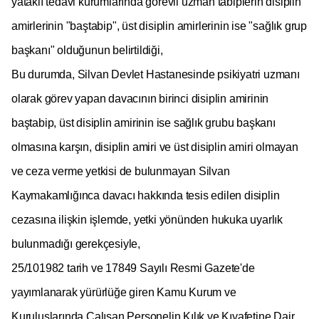
yataklı tedavi kurumlarında görevli uzman tabiplerin disiplin
amirlerinin "baştabip", üst disiplin amirlerinin ise "sağlık grup
başkanı" olduğunun belirtildiği,
Bu durumda, Silvan Devlet Hastanesinde psikiyatri uzmanı
olarak görev yapan davacının birinci disiplin amirinin
baştabip, üst disiplin amirinin ise sağlık grubu başkanı
olmasına karşın, disiplin amiri ve üst disiplin amiri olmayan
ve ceza verme yetkisi de bulunmayan Silvan
Kaymakamlığınca davacı hakkında tesis edilen disiplin
cezasına ilişkin işlemde, yetki yönünden hukuka uyarlık
bulunmadığı gerekçesiyle,
25/101982 tarih ve 17849 Sayılı Resmi Gazete'de
yayımlanarak yürürlüğe giren Kamu Kurum ve
Kuruluşlarında Çalışan Personelin Kılık ve Kıyafetine Dair