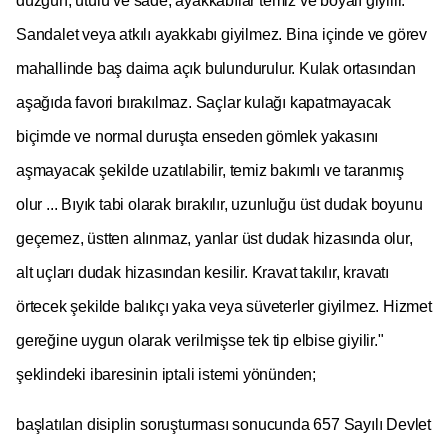
düzgün, ütülü ve sade; ayakkabılar temiz ve boyalı giyilir.
Sandalet veya atkılı ayakkabı giyilmez. Bina içinde ve görev
mahallinde baş daima açık bulundurulur. Kulak ortasından
aşağıda favori bırakılmaz. Saçlar kulağı kapatmayacak
biçimde ve normal duruşta enseden gömlek yakasını
aşmayacak şekilde uzatılabilir, temiz bakımlı ve taranmış
olur ... Bıyık tabi olarak bırakılır, uzunluğu üst dudak boyunu
geçemez, üstten alınmaz, yanlar üst dudak hizasında olur,
alt uçları dudak hizasından kesilir. Kravat takılır, kravatı
örtecek şekilde balıkçı yaka veya süveterler giyilmez. Hizmet
gereğine uygun olarak verilmişse tek tip elbise giyilir.
"
şeklindeki ibaresinin iptali istemi yönünden;
başlatılan disiplin soruşturması sonucunda 657 Sayılı Devlet