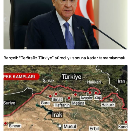
Bahçeli: "Terörsüz Türkiye” süreci yıl sonuna kadar tamamlanmalı