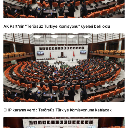
AK Parti'nin "Terörsüz Türkiye Komisyonu" üyeleri belli oldu
CHP kararını verdi: Terörsüz Türkiye Komisyonuna katılacak