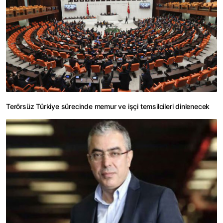
Terörsüz Türkiye sürecinde memur ve işçi temsilcileri dinlenecek