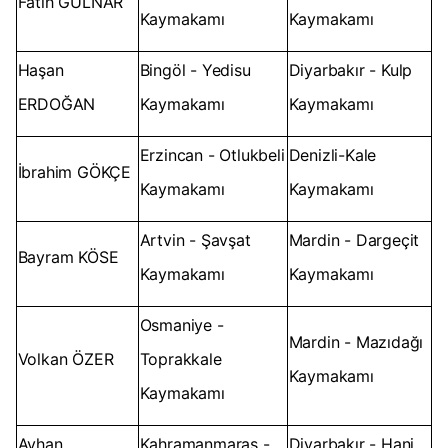
Fatih GÜLNAR
Kaymakamı
Kaymakamı
Haşan
Bingöl - Yedisu
Diyarbakır - Kulp
ERDOĞAN
Kaymakamı
Kaymakamı
Erzincan - Otlukbeli
Denizli-Kale
İbrahim GÖKÇE
Kaymakamı
Kaymakamı
Artvin - Şavşat
Mardin - Dargeçit
Bayram KÖSE
Kaymakamı
Kaymakamı
Osmaniye -
Mardin - Mazıdağı
Volkan ÖZER
Toprakkale
Kaymakamı
Kaymakamı
Ayhan
Kahramanmaraş -
Diyarbakır - Hani