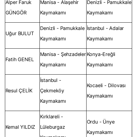
Alper Faruk
Manisa - Alaşehir
Denizli - Pamukkale
GÜNGÖR
Kaymakamı
Kaymakamı
Denizli - Pamukkale
İstanbul - Adalar
Uğur BULUT
Kaymakamı
Kaymakamı
Manisa - Şehzadeler
Konya-Ereğli
Fatih GENEL
Kaymakamı
Kaymakamı
İstanbul -
Kocaeli - Dilovası
Resul ÇELİK
Çekmeköy
Kaymakamı
Kaymakamı
Kırklareli -
Ordu - Ünye
Kemal YILDIZ
Lüleburgaz
Kaymakamı