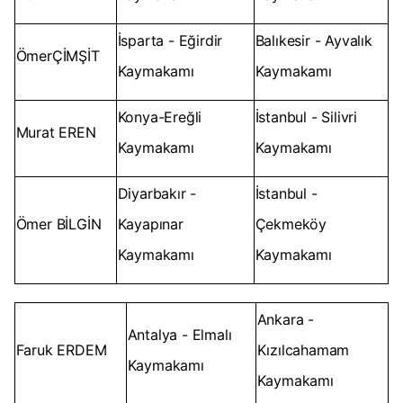
İsparta - Eğirdir
Balıkesir - Ayvalık
ÖmerÇİMŞİT
Kaymakamı
Kaymakamı
Konya-Ereğli
İstanbul - Silivri
Murat EREN
Kaymakamı
Kaymakamı
Diyarbakır -
İstanbul -
Ömer BİLGİN
Kayapınar
Çekmeköy
Kaymakamı
Kaymakamı
Ankara -
Antalya - Elmalı
Faruk ERDEM
Kızılcahamam
Kaymakamı
Kaymakamı