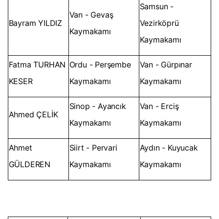
Samsun -
Van - Gevaş
Bayram YILDIZ
Vezirköprü
Kaymakamı
Kaymakamı
Fatma TURHAN
Ordu - Perşembe
Van - Gürpınar
KESER
Kaymakamı
Kaymakamı
Sinop - Ayancık
Van - Erciş
Ahmed ÇELİK
Kaymakamı
Kaymakamı
Ahmet
Siirt - Pervari
Aydın - Kuyucak
GÜLDEREN
Kaymakamı
Kaymakamı