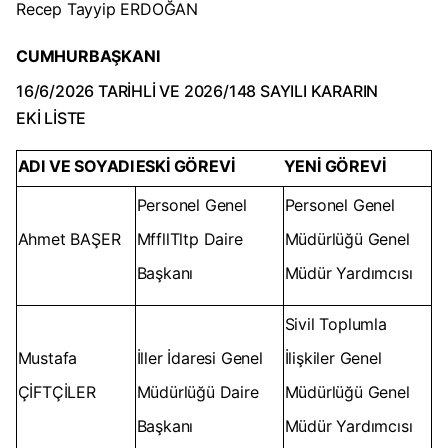
Recep Tayyip ERDOĞAN
CUMHURBAŞKANI
16/6/2026 TARİHLİ VE 2026/148 SAYILI KARARIN
EKİ LİSTE
ADI VE SOYADI
ESKİ GÖREVİ
YENİ GÖREVİ
Personel Genel
Personel Genel
Ahmet BAŞER
MffllTltp Daire
Müdürlüğü Genel
Başkanı
Müdür Yardımcısı
Sivil Toplumla
Mustafa
İller İdaresi Genel
İlişkiler Genel
ÇİFTÇİLER
Müdürlüğü Daire
Müdürlüğü Genel
Başkanı
Müdür Yardımcısı