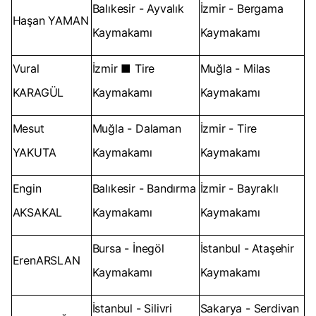
Balıkesir - Ayvalık
İzmir - Bergama
Haşan YAMAN
Kaymakamı
Kaymakamı
Vural
İzmir ■ Tire
Muğla - Milas
KARAGÜL
Kaymakamı
Kaymakamı
Mesut
Muğla - Dalaman
İzmir - Tire
YAKUTA
Kaymakamı
Kaymakamı
Engin
Balıkesir - Bandırma
İzmir - Bayraklı
AKSAKAL
Kaymakamı
Kaymakamı
Bursa - İnegöl
İstanbul - Ataşehir
ErenARSLAN
Kaymakamı
Kaymakamı
İstanbul - Silivri
Sakarya - Serdivan