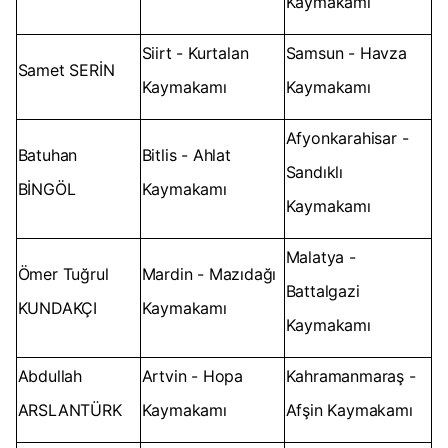
Kaymakamı
Siirt - Kurtalan
Samsun - Havza
Samet SERİN
Kaymakamı
Kaymakamı
Afyonkarahisar -
Batuhan
Bitlis - Ahlat
Sandıklı
BİNGÖL
Kaymakamı
Kaymakamı
Malatya -
Ömer Tuğrul
Mardin - Mazıdağı
Battalgazi
KUNDAKÇI
Kaymakamı
Kaymakamı
Abdullah
Artvin - Hopa
Kahramanmaraş -
ARSLANTÜRK
Kaymakamı
Afşin Kaymakamı