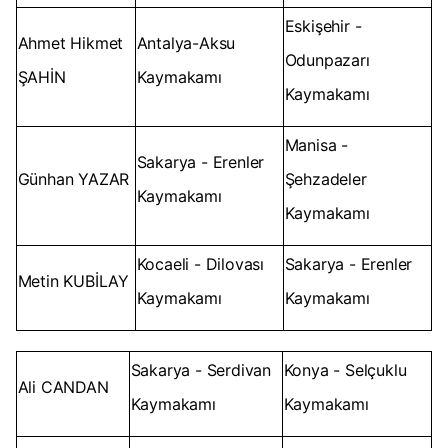
Eskişehir -
Ahmet Hikmet
Antalya-Aksu
Odunpazarı
ŞAHİN
Kaymakamı
Kaymakamı
Manisa -
Sakarya - Erenler
Günhan YAZAR
Şehzadeler
Kaymakamı
Kaymakamı
Kocaeli - Dilovası
Sakarya - Erenler
Metin KUBİLAY
Kaymakamı
Kaymakamı
Sakarya - Serdivan
Konya - Selçuklu
Ali CANDAN
Kaymakamı
Kaymakamı