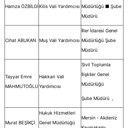
Hamza ÖZBİLGİ
Kilis Vali Yardımcısı
Müdürlüğü ■ Şube
Müdürü
İller İdaresi Genel
Cihat ABUKAN
Muş Vali Yardımcısı
Müdürlüğü Şube
Müdürü
Sivil Toplumla
İlişkiler Genel
Tayyar Emre
Hakkari Vali
Müdürlüğü
MAHMUTOĞLU
Yardımcısı
Şube Müdürü ,
Hukuk Hizmetleri
Mersin - Akdeniz
Murat BEŞİKÇİ
Genel Müdürlüğü
Kaymakamı