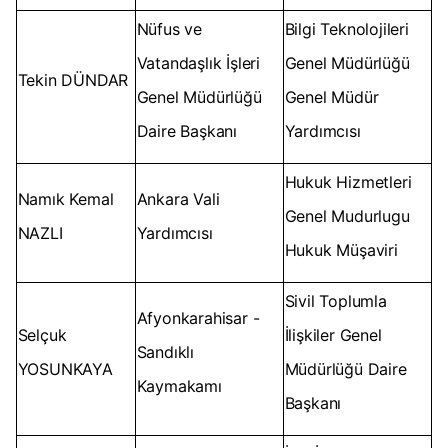
Nüfus ve
Bilgi Teknolojileri
Vatandaşlık İşleri
Genel Müdürlüğü
Tekin DÜNDAR
Genel Müdürlüğü
Genel Müdür
Daire Başkanı
Yardımcısı
Hukuk Hizmetleri
Namık Kemal
Ankara Vali
Genel Mudurlugu
NAZLI
Yardımcısı
Hukuk Müşaviri
Sivil Toplumla
Afyonkarahisar -
Selçuk
İlişkiler Genel
Sandıklı
YOSUNKAYA
Müdürlüğü Daire
Kaymakamı
Başkanı