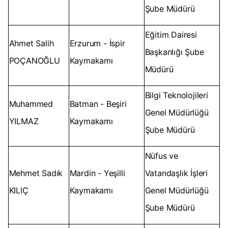
Şube Müdürü
Eğitim Dairesi
Ahmet Salih
Erzurum - İspir
Başkanlığı Şube
POÇANOĞLU
Kaymakamı
Müdürü
Bilgi Teknolojileri
Muhammed
Batman - Beşiri
Genel Müdürlüğü
YILMAZ
Kaymakamı
Şube Müdürü
Nüfus ve
Mehmet Sadık
Mardin - Yeşilli
Vatandaşlık İşleri
KILIÇ
Kaymakamı
Genel Müdürlüğü
Şube Müdürü