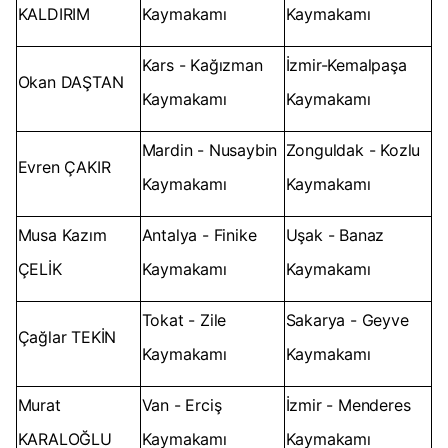
KALDIRIM
Kaymakamı
Kaymakamı
Kars - Kağızman
İzmir-Kemalpaşa
Okan DAŞTAN
Kaymakamı
Kaymakamı
Mardin - Nusaybin
Zonguldak - Kozlu
Evren ÇAKIR
Kaymakamı
Kaymakamı
Musa Kazım
Antalya - Finike
Uşak - Banaz
ÇELİK
Kaymakamı
Kaymakamı
Tokat - Zile
Sakarya - Geyve
Çağlar TEKİN
Kaymakamı
Kaymakamı
Murat
Van - Erciş
İzmir - Menderes
KARALOĞLU
Kaymakamı
Kaymakamı