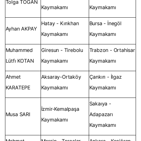
Tolga TOĞAN
Kaymakamı
Kaymakamı
Hatay - Kırıkhan
Bursa - İnegöl
Ayhan AKPAY
Kaymakamı
Kaymakamı
Muhammed
Giresun - Tirebolu
Trabzon - Ortahisar
Lütfı KOTAN
Kaymakamı
Kaymakamı
Ahmet
Aksaray-Ortaköy
Çankırı - İlgaz
KARATEPE
Kaymakamı
Kaymakamı
Sakaıya -
İzmir-Kemalpaşa
Musa SARI
Adapazarı
Kaymakamı
Kaymakamı