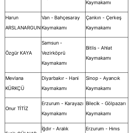
Kaymakamı
Harun
Van - Bahçesaray
Çankırı - Çerkeş
ARSLANARGUN
Kaymakamı
Kaymakamı
Samsun -
Bitlis - Ahlat
Özgür KAYA
Vezirköprü
Kaymakamı
Kaymakamı
Mevlana
Diyarbakır - Hani
Sinop - Ayancık
KÜRKÇÜ
Kaymakamı
Kaymakamı
Erzurum - Karayazı
Bilecik - Gölpazarı
Onur TİTİZ
Kaymakamı
Kaymakamı
İğdır - Aralık
Erzurum - Hınıs