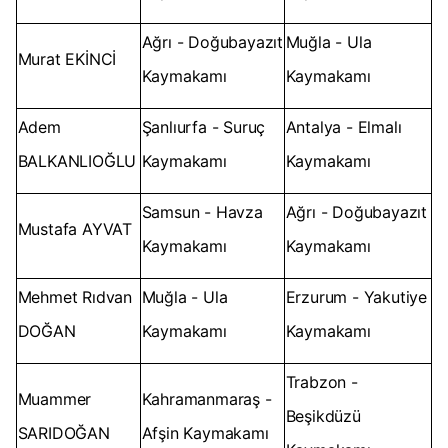
Ağrı - Doğubayazıt
Muğla - Ula
Murat EKİNCİ
Kaymakamı
Kaymakamı
Adem
Şanlıurfa - Suruç
Antalya - Elmalı
BALKANLIOĞLU
Kaymakamı
Kaymakamı
Samsun - Havza
Ağrı - Doğubayazıt
Mustafa AYVAT
Kaymakamı
Kaymakamı
Mehmet Rıdvan
Muğla - Ula
Erzurum - Yakutiye
DOĞAN
Kaymakamı
Kaymakamı
Trabzon -
Muammer
Kahramanmaraş -
Beşikdüzü
SARIDOĞAN
Afşin Kaymakamı