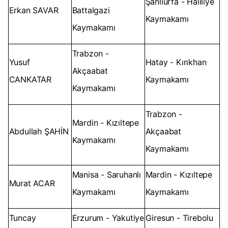
Şanlıurfa - Haliliye
Erkan SAVAR
Battalgazi
Kaymakamı
Kaymakamı
Trabzon -
Yusuf
Hatay - Kırıkhan
Akçaabat
CANKATAR
Kaymakamı
Kaymakamı
Trabzon -
Mardin - Kızıltepe
Abdullah ŞAHİN
Akçaabat
Kaymakamı
Kaymakamı
Manisa - Saruhanlı
Mardin - Kızıltepe
Murat ACAR
Kaymakamı
Kaymakamı
Tuncay
Erzurum - Yakutiye
Giresun - Tirebolu