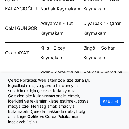
KALAYCIOĞLU
Nurhak Kaymakamı
Kaymakamı
Adıyaman - Tut
Diyarbakır - Çınar
Celal GÜNGÖR
Kaymakamı
Kaymakamı
Kilis - Elbeyli
Bingöl - Solhan
Okan AYAZ
Kaymakamı
Kaymakamı
İğdır - Karakoyunlu
Hakkari - Şemdinli
Fatih ERDOĞAN
Çerez Politikası: Web sitemizde size daha iyi,
Kaymakamı
Kaymakamı
kişiselleştirilmiş ve güvenli bir deneyim
sunabilmek için çerezler kullanıyoruz.
Çerezler; site kullanımınızı analiz etmek,
Adıyaman - Gerger
Van - Özalp
içerikleri ve reklamları kişiselleştirmek, sosyal
Kabul Et
Mesut BOLAT
medya özellikleri sağlamak amacıyla
Kaymakamı
Kaymakamı
kullanılabilir. Çerezler hakkında detaylı bilgi
almak için
Gizlilik ve Çerez Politikamızı
Sait Muhammed
Bitlis - Hizan
Erzurum - Aşkale
inceleyebilirsiniz.