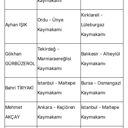
Kaymakamı
Kırklareli -
Ordu - Ünye
Ayhan IŞIK
Lüleburgaz
Kaymakamı
Kaymakamı
Tekirdağ -
Gökhan
Balıkesir - Altıeylül
Marmaraereğlisi
GÜRBÜZEROL
Kaymakamı
Kaymakamı
İstanbul - Maltepe
Bursa - Osmangazi
Bahri TİRYAKİ
Kaymakamı
Kaymakamı
Mehmet
Ankara - Keçiören
İstanbul - Maltepe
AKÇAY
Kaymakamı
Kaymakamı