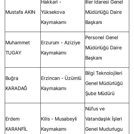
Hakkari -
İller İdaresi Genel
Mustafa AKIN
Yüksekova
Müdürlüğü Daire
Kaymakamı
Başkanı
Personel Genel
Muhammet
Erzurum - Aziziye
Müdürlüğü Daire
TUGAY
Kaymakamı
Başkanı
Bilgi Teknolojileri
Buğra
Erzincan - Üzümlü
Genel Müdürlüğü
KARADAĞ
Kaymakamı
Şube Müdürü
Nüfus ve
Erdem
Kilis - Musabeyli
Vatandaşlık İşleri
KARANFİL
Kaymakamı
Genel Mudurlugu