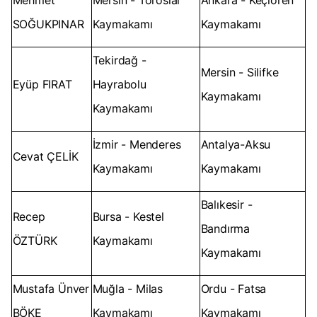
Mehmet
Mersin - Toroslar
Ankara - Keçiören
SOĞUKPINAR
Kaymakamı
Kaymakamı
Tekirdağ -
Mersin - Silifke
Eyüp FIRAT
Hayrabolu
Kaymakamı
Kaymakamı
İzmir - Menderes
Antalya-Aksu
Cevat ÇELİK
Kaymakamı
Kaymakamı
Balıkesir -
Recep
Bursa - Kestel
Bandırma
ÖZTÜRK
Kaymakamı
Kaymakamı
Mustafa Ünver
Muğla - Milas
Ordu - Fatsa
BÖKE
Kaymakamı
Kaymakamı