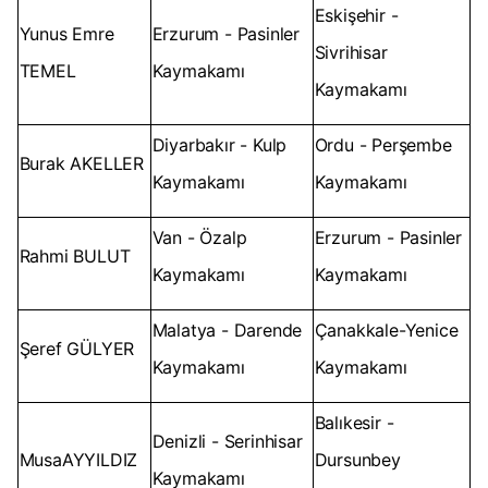
Eskişehir -
Yunus Emre
Erzurum - Pasinler
Sivrihisar
TEMEL
Kaymakamı
Kaymakamı
Diyarbakır - Kulp
Ordu - Perşembe
Burak AKELLER
Kaymakamı
Kaymakamı
Van - Özalp
Erzurum - Pasinler
Rahmi BULUT
Kaymakamı
Kaymakamı
Malatya - Darende
Çanakkale-Yenice
Şeref GÜLYER
Kaymakamı
Kaymakamı
Balıkesir -
Denizli - Serinhisar
MusaAYYILDIZ
Dursunbey
Kaymakamı