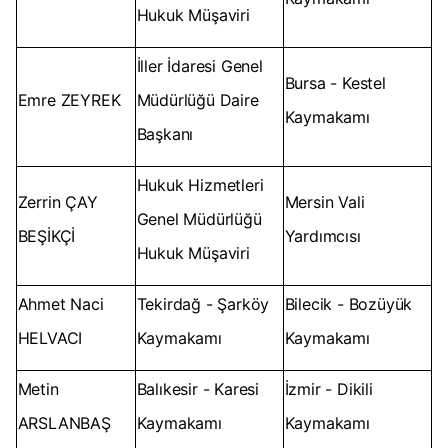
Hukuk Müşaviri
İller İdaresi Genel
Bursa - Kestel
Emre ZEYREK
Müdürlüğü Daire
Kaymakamı
Başkanı
Hukuk Hizmetleri
Zerrin ÇAY
Mersin Vali
Genel Müdürlüğü
BEŞİKÇİ
Yardımcısı
Hukuk Müşaviri
Ahmet Naci
Tekirdağ - Şarköy
Bilecik - Bozüyük
HELVACI
Kaymakamı
Kaymakamı
Metin
Balıkesir - Karesi
İzmir - Dikili
ARSLANBAŞ
Kaymakamı
Kaymakamı