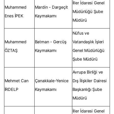
İller İdaresi Genel
Muhammed
Mardin - Dargeçit
Müdürlüğü Şube
Enes İPEK
Kaymakamı
Müdürü
Nüfus ve
Muhammed
Batman - Gercüş
Vatandaşlık İşleri
ÖZTAŞ
Kaymakamı
Genel Müdürlüğü
Şube Müdürü
Avrupa Birliği ve
Mehmet Can
Çanakkale-Yenice
Dış İlişkiler Dairesi
İRDELP
Kaymakamı
Başkanlığı Şube
Müdürü
İller İdaresi Genel