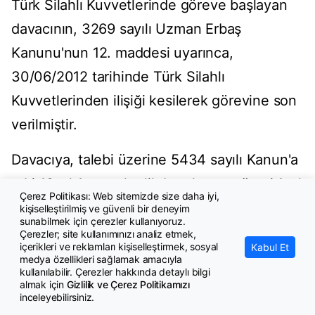
Türk Silahlı Kuvvetlerinde göreve başlayan
davacının, 3269 sayılı Uzman Erbaş
Kanunu'nun 12. maddesi uyarınca,
30/06/2012 tarihinde Türk Silahlı
Kuvvetlerinden ilişiği kesilerek görevine son
verilmiştir.
Davacıya, talebi üzerine 5434 sayılı Kanun'a
tabi 19 yıl 1 ay, askerlik borçlanma süresi 1 yıl
Çerez Politikası: Web sitemizde size daha iyi,
6 ay, fiili hizmet zammı süresi 4 yıl 9 ay 8
kişiselleştirilmiş ve güvenli bir deneyim
sunabilmek için çerezler kullanıyoruz.
gün, itibari hizmet zammı süresi 3 yıl 4 ay 8
Çerezler; site kullanımınızı analiz etmek,
içerikleri ve reklamları kişiselleştirmek, sosyal
Kabul Et
gün ve sigortalı olarak ise 3 yıl 7 gün olan
medya özellikleri sağlamak amacıyla
kullanılabilir. Çerezler hakkında detaylı bilgi
hizmetlerinin birleştirilerek toplamda 31 yıl 9
almak için
Gizlilik ve Çerez Politikamızı
inceleyebilirsiniz.
ay hizmet süresi üzerinden 01/03/2014