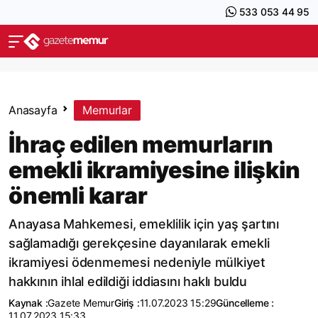
533 053 44 95
Anasayfa
Memurlar
İhraç edilen memurların
emekli ikramiyesine ilişkin
önemli karar
Anayasa Mahkemesi, emeklilik için yaş şartını
sağlamadığı gerekçesine dayanılarak emekli
ikramiyesi ödenmemesi nedeniyle mülkiyet
hakkının ihlal edildiği iddiasını haklı buldu
Kaynak :
Gazete Memur
Giriş :
11.07.2023 15:29
Güncelleme :
11.07.2023 15:33