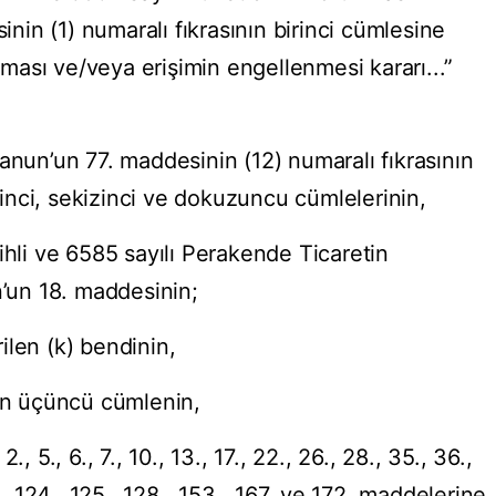
in (1) numaralı fıkrasının birinci cümlesine
ılması ve/veya erişimin engellenmesi kararı...”
anun’un 77. maddesinin (12) numaralı fıkrasının
edinci, sekizinci ve dokuzuncu cümlelerinin,
ihli ve 6585 sayılı Perakende Ticaretin
un 18. maddesinin;
rilen (k) bendinin,
nen üçüncü cümlenin,
, 5., 6., 7., 10., 13., 17., 22., 26., 28., 35., 36.,
., 124., 125., 128., 153., 167. ve 172. maddelerine