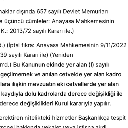
aklar dışında 657 sayılı Devlet Memurları
i ve üçüncü cümleler: Anayasa Mahkemesinin
K.: 2013/72 sayılı Kararı ile.)
.) (İptal fıkra: Anayasa Mahkemesinin 9/11/2022
39 sayılı Kararı ile) (Yeniden
 md.)
Bu Kanunun ekinde yer alan (I) sayılı
 geçilmemek ve anılan cetvelde yer alan kadro
lara ilişkin mevzuatın eki cetvellerde yer alan
 kaydıyla dolu kadrolarda derece değişikliği ile
erece değişiklikleri Kurul kararıyla yapılır.
gerektiren nitelikteki hizmetler Başkanlıkça tespit
rsonel hakkında vekalet veya istisna akdi