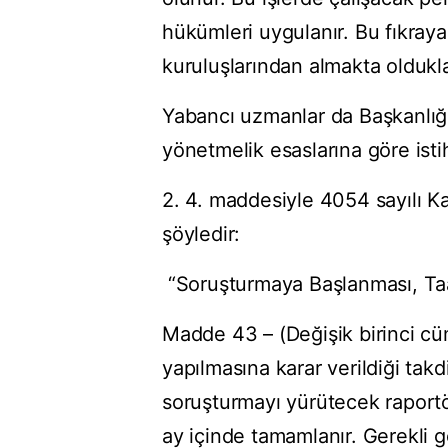
hükümleri uygulanır. Bu fıkray
kuruluşlarından almakta olduklar
Yabancı uzmanlar da Başkanlığı
yönetmelik esaslarına göre istih
2. 4. maddesiyle 4054 sayılı Ka
şöyledir:
“Soruşturmaya Başlanması, T
Madde 43 – (Değişik birinci c
yapılmasına karar verildiği takd
soruşturmayı yürütecek raportö
ay içinde tamamlanır. Gerekli 