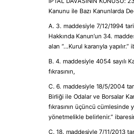
İPTAL DAVASININ KONUSU: 23/5/
Kanunu ile Bazı Kanunlarda Değ
A. 3. maddesiyle 7/12/1994 tar
Hakkında Kanun’un 34. maddes
alan “...Kurul kararıyla yapılır.” 
B. 4. maddesiyle 4054 sayılı Ka
fıkrasının,
C. 6. maddesiyle 18/5/2004 tari
Birliği ile Odalar ve Borsalar K
fıkrasının üçüncü cümlesinde ye
yönetmelikle belirlenir.” ibaresi
Ç. 18. maddesiyle 7/11/2013 tar