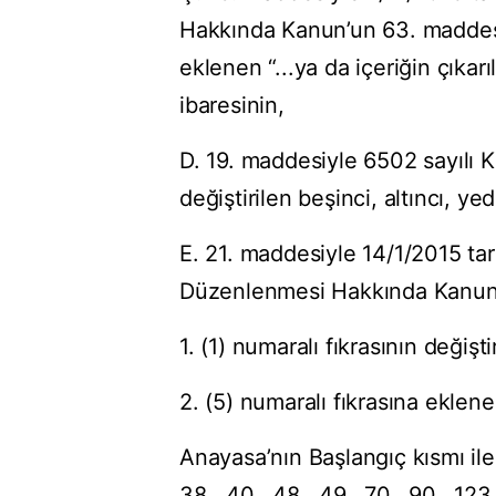
Hakkında Kanun’un 63. maddesin
eklenen “...ya da içeriğin çıkar
ibaresinin,
D. 19. maddesiyle 6502 sayılı K
değiştirilen beşinci, altıncı, y
E. 21. maddesiyle 14/1/2015 tar
Düzenlenmesi Hakkında Kanun’
1. (1) numaralı fıkrasının değişti
2. (5) numaralı fıkrasına ekle
Anayasa’nın Başlangıç kısmı ile 2.
38., 40., 48., 49., 70., 90., 123