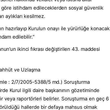
a göre istihdam edileceklerden sosyal güvenlik
ı aylıkları kesilmez.
n hazırlayıp Kurulun onayı ile yürürlüğe konacak
dam edilebilir.”
nun’un ikinci fıkrası değiştirilen 43. maddesi
aahhüt ve Uzlaşma
ümle : 2/7/2005-5388/5 md.) Soruşturma
irde Kurul ilgili daire başkanının gözetiminde
r veya raportörleri belirler. Soruşturma en geç 6
görüldüğü hallerde bir defaya mahsus olmak