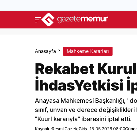
Anasayfa
Mahkeme Kararları
Rekabet Kurul
İhdasYetkisi İp
Anayasa Mahkemesi Başkanlığı, "dolu
sınıf, unvan ve derece değişiklikleri
"Kuurl kararıyla" ibaresini iptal etti.
Kaynak :
Resmi Gazete
Giriş :
15.05.2026 08:00
Günce