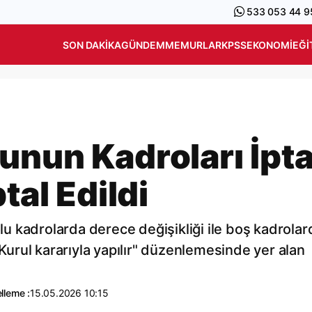
533 053 44 9
SON DAKIKA
GÜNDEM
MEMURLAR
KPSS
EKONOMI
EĞI
unun Kadroları İpta
tal Edildi
 kadrolarda derece değişikliği ile boş kadrolar
 Kurul kararıyla yapılır" düzenlemesinde yer alan
lleme :
15.05.2026 10:15