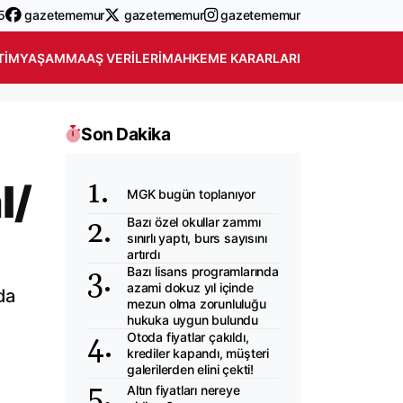
5
gazetememur
gazetememur
gazetememur
TIM
YAŞAM
MAAŞ VERILERI
MAHKEME KARARLARI
Son Dakika
l/
MGK bugün toplanıyor
Bazı özel okullar zammı
sınırlı yaptı, burs sayısını
artırdı
Bazı lisans programlarında
azami dokuz yıl içinde
da
mezun olma zorunluluğu
hukuka uygun bulundu
Otoda fiyatlar çakıldı,
krediler kapandı, müşteri
galerilerden elini çekti!
Altın fiyatları nereye