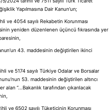
2024 tarihli ve 7511 sayılı Türk Ticaret
işiklik Yapılmasına Dair Kanun’un;
ihli ve 4054 sayılı Rekabetin Korunması
inin yeniden düzenlenen üçüncü fıkrasında yer
ibaresinin,
nun’un 43. maddesinin değiştirilen ikinci
hli ve 5174 sayılı Türkiye Odalar ve Borsalar
anunu’nun 53. maddesinin değiştirilen altıncı
r alan “...Bakanlık tarafından çıkarılacak
nin,
ihli ve 6502 sayılı Tüketicinin Korunması