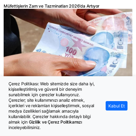
Müfettişlerin Zam ve Tazminatları 2026’da Artıyor
Çerez Politikası: Web sitemizde size daha iyi,
Kariyer Uzman ve Uzman Yardımcılarının Özel Hizmet Tazminatı
kişiselleştirilmiş ve güvenli bir deneyim
2026’da Artacak
sunabilmek için çerezler kullanıyoruz.
Çerezler; site kullanımınızı analiz etmek,
içerikleri ve reklamları kişiselleştirmek, sosyal
Kabul Et
medya özellikleri sağlamak amacıyla
kullanılabilir. Çerezler hakkında detaylı bilgi
almak için
Gizlilik ve Çerez Politikamızı
inceleyebilirsiniz.