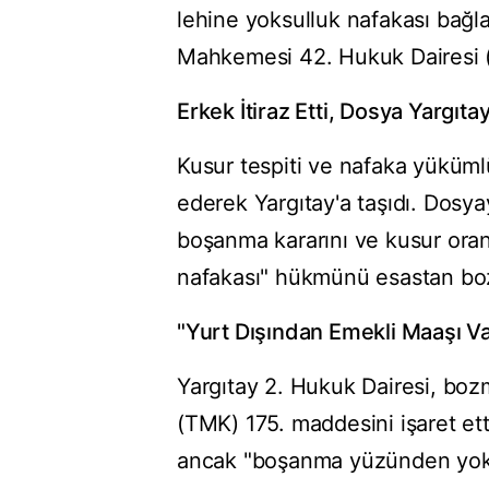
lehine yoksulluk nafakası bağl
Mahkemesi 42. Hukuk Dairesi (
Erkek İtiraz Etti, Dosya Yargıta
Kusur tespiti ve nafaka yüküml
ederek Yargıtay'a taşıdı. Dosya
boşanma kararını ve kusur oran
nafakası" hükmünü esastan bo
"Yurt Dışından Emekli Maaşı V
Yargıtay 2. Hukuk Dairesi, b
(TMK) 175. maddesini işaret et
ancak "boşanma yüzünden yoks