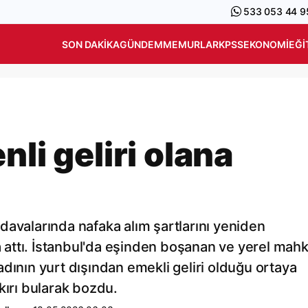
533 053 44 9
SON DAKIKA
GÜNDEM
MEMURLAR
KPSS
EKONOMI
EĞI
nli geliri olana
davalarında nafaka alım şartlarını yeniden
za attı. İstanbul'da eşinden boşanan ve yerel ma
dının yurt dışından emekli geliri olduğu ortaya
kırı bularak bozdu.