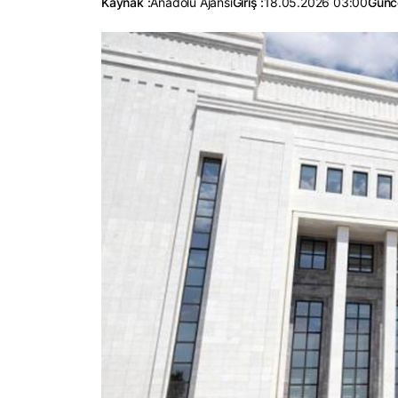
Kaynak :
Anadolu Ajansı
Giriş :
18.05.2026 03:00
Günc