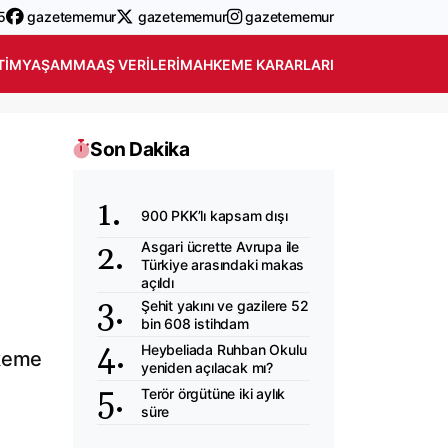
5
gazetememur
gazetememur
gazetememur
TIM
YAŞAM
MAAŞ VERILERI
MAHKEME KARARLARI
Son Dakika
900 PKK’lı kapsam dışı
Asgari ücrette Avrupa ile
Türkiye arasındaki makas
açıldı
Şehit yakını ve gazilere 52
bin 608 istihdam
Heybeliada Ruhban Okulu
hkeme
yeniden açılacak mı?
Terör örgütüne iki aylık
süre