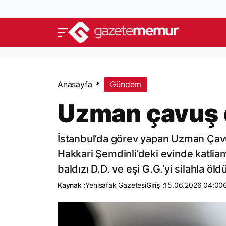
Anasayfa
Gündem
Uzman çavuş dö
İstanbul’da görev yapan Uzman Çavuş
Hakkari Şemdinli’deki evinde katliam 
baldızı D.D. ve eşi G.G.’yi silahla ö
Kaynak :
Yenişafak Gazetesi
Giriş :
15.06.2026 04:00