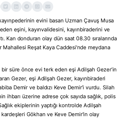
e kayınpederinin evini basan Uzman Çavuş Musa
eden eşini, kayınvalidesini, kayınbiraderini ve
ıştı. Kan donduran olay dün saat 08.30 sıralarında
ler Mahallesi Reşat Kaya Caddesi'nde meydana
 bir süre önce evi terk eden eşi Adilşah Gezer’in
çıkaran Gezer, eşi Adilşah Gezer, kayınbiraderi
biba Demir ve baldızı Keve Demir’i vurdu. Silah
nin ihbarı üzerine adrese çok sayıda sağlık, polis
Sağlık ekiplerinin yaptığı kontrolde Adilşah
 kardeşleri Gökhan ve Keve Demir'in olay