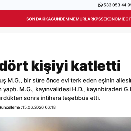
533 053 44 9
SON DAKIKA
GÜNDEM
MEMURLAR
KPSS
EKONOMI
EĞI
rt kişiyi katletti
 M.G., bir süre önce evi terk eden eşinin ailesi
yaptı. M.G., kayınvalidesi H.D., kayınbiraderi G.
ldürdükten sonra intihara teşebbüs etti.
Güncelleme :
15.06.2026 06:18