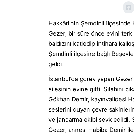
Hakkâri’nin Şemdinli ilçesind
Gezer, bir süre önce evini terk 
baldızını katledip intihara kalk
Şemdinli ilçesine bağlı Beşev
geldi.
İstanbul'da görev yapan Gezer,
ailesinin evine gitti. Silahını 
Gökhan Demir, kayınvalidesi Ha
seslerini duyan çevre sakinleri
ve jandarma ekibi sevk edildi. 
Gezer, annesi Habiba Demir ile