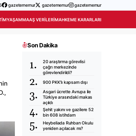
5
gazetememur
gazetememur
gazetememur
TIM
YAŞAM
MAAŞ VERILERI
MAHKEME KARARLARI
Son Dakika
20 araştırma görevlisi
çağrı merkezinde
görevlendirildi?
900 PKK’lı kapsam dışı
nin
D.,
Asgari ücrette Avrupa ile
Türkiye arasındaki makas
açıldı
Şehit yakını ve gazilere 52
bin 608 istihdam
Heybeliada Ruhban Okulu
yeniden açılacak mı?