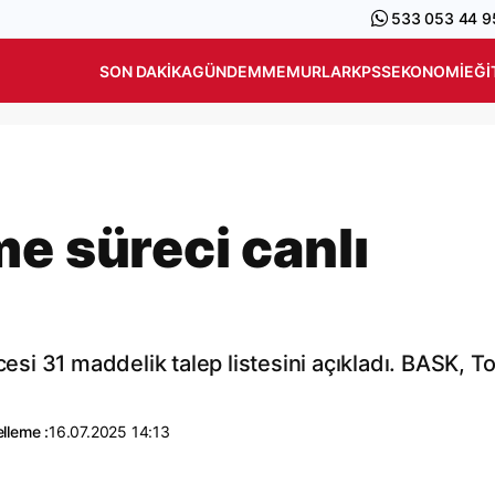
533 053 44 9
SON DAKIKA
GÜNDEM
MEMURLAR
KPSS
EKONOMI
EĞI
e süreci canlı
i 31 maddelik talep listesini açıkladı. BASK, T
lleme :
16.07.2025 14:13