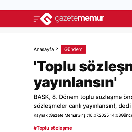
Anasayfa
Gündem
'Toplu sözleşm
yayınlansın'
BASK, 8. Dönem toplu sözleşme önces
sözleşmeler canlı yayınlansın!, dedi
Kaynak :
Gazete Memur
Giriş :
16.07.2025 14:08
Günce
#Toplu sözleşme