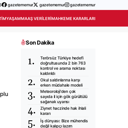
5
gazetememur
gazetememur
gazetememur
TIM
YAŞAM
MAAŞ VERILERI
MAHKEME KARARLARI
Son Dakika
Terörsüz Türkiye hedefi
doğrultusunda 2 bin 763
kontrol ve arama noktası
kaldırıldı
Okul saldırılarına karşı
erken müdahale modeli
Meteoroloji'den çok
oplu
sayıda il için gök gürültülü
sağanak uyarısı
Ziynet haczinde hak ihlali
kararı
İş dünyası: Bize mühendis
değil kalıpçı lazım