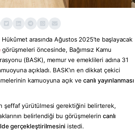
ile Hükûmet arasında Ağustos 2025’te başlayacak
e
görüşmeleri öncesinde, Bağımsız Kamu
erasyonu (BASK), memur ve emeklileri adına 31
muoyuna açıkladı. BASK’ın en dikkat çekici
üşmelerinin kamuoyuna açık ve
canlı yayınlanması
şeffaf yürütülmesi gerektiğini belirterek,
klarının belirlendiği bu görüşmelerin
canlı
lde gerçekleştirilmesini
istedi.