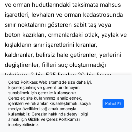
ve orman hudutlarındaki taksimata mahsus
işaretleri, levhaları ve orman kadastrosunda
sınır noktalarını gösteren sabit taş veya
beton kazıkları, ormanlardaki otlak, yaylak ve
kışlakların sınır işaretlerini kıranlar,
kaldıranlar, belirsiz hale getirenler, yerlerini
değiştirenler, fiilleri suç oluşturmadığı
takdirde, 2 bin 525 liradan 20 bin liraya
Çerez Politikası: Web sitemizde size daha iyi,
kadar idari para cezası ile cezalandırılacak.
kişiselleştirilmiş ve güvenli bir deneyim
sunabilmek için çerezler kullanıyoruz.
Orman yangınlarına sebep
Çerezler; site kullanımınızı analiz etmek,
içerikleri ve reklamları kişiselleştirmek, sosyal
Kabul Et
olanlara verilen cezalar
medya özellikleri sağlamak amacıyla
kullanılabilir. Çerezler hakkında detaylı bilgi
artırılıyor
almak için
Gizlilik ve Çerez Politikamızı
inceleyebilirsiniz.
Devlet ormanlarında orman idaresince