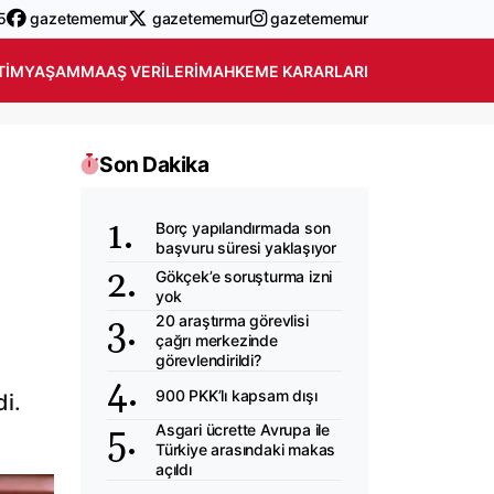
5
gazetememur
gazetememur
gazetememur
TIM
YAŞAM
MAAŞ VERILERI
MAHKEME KARARLARI
Son Dakika
Borç yapılandırmada son
başvuru süresi yaklaşıyor
Gökçek’e soruşturma izni
yok
20 araştırma görevlisi
i
çağrı merkezinde
görevlendirildi?
900 PKK’lı kapsam dışı
di.
Asgari ücrette Avrupa ile
Türkiye arasındaki makas
açıldı