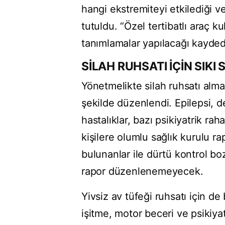
hangi ekstremiteyi etkilediği ve
tutuldu. “Özel tertibatlı araç ku
tanımlamalar yapılacağı kaydedi
SİLAH RUHSATI İÇİN SIKI
Yönetmelikte silah ruhsatı almak
şekilde düzenlendi. Epilepsi, d
hastalıklar, bazı psikiyatrik rah
kişilere olumlu sağlık kurulu r
bulunanlar ile dürtü kontrol bo
rapor düzenlenemeyecek.
Yivsiz av tüfeği ruhsatı için de 
işitme, motor beceri ve psikiya