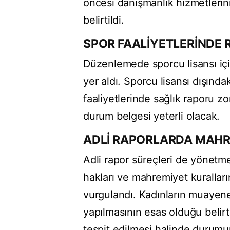
öncesi danışmanlık hizmetlerini
belirtildi.
SPOR FAALİYETLERİNDE R
Düzenlemede sporcu lisansı için
yer aldı. Sporcu lisansı dışında
faaliyetlerinde sağlık raporu zor
durum belgesi yeterli olacak.
ADLİ RAPORLARDA MAH
Adli rapor süreçleri de yönetm
hakları ve mahremiyet kurallar
vurgulandı. Kadınların muayene
yapılmasının esas olduğu belir
tespit edilmesi halinde durumun 