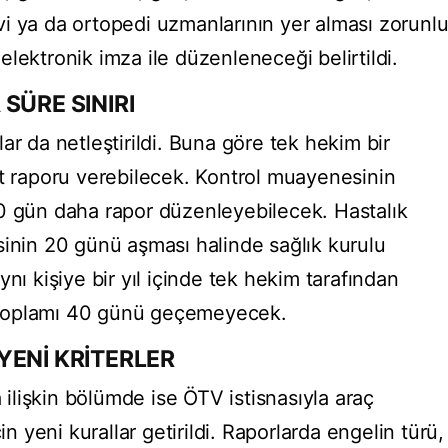
davi ya da ortopedi uzmanlarının yer alması zorunl
n elektronik imza ile düzenleneceği belirtildi.
SÜRE SINIRI
allar da netleştirildi. Buna göre tek hekim bir
at raporu verebilecek. Kontrol muayenesinin
0 gün daha rapor düzenleyebilecek. Hastalık
sinin 20 günü aşması halinde sağlık kurulu
nı kişiye bir yıl içinde tek hekim tarafından
ın toplamı 40 günü geçemeyecek.
YENİ KRİTERLER
a ilişkin bölümde ise ÖTV istisnasıyla araç
in yeni kurallar getirildi. Raporlarda engelin türü,