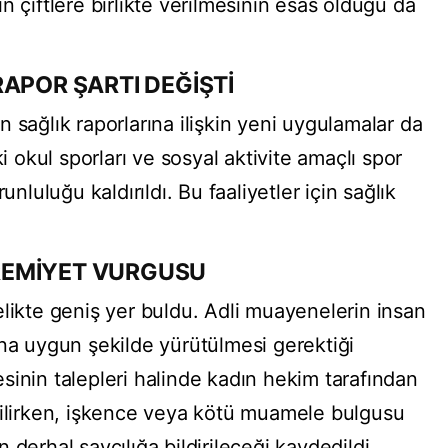
n çiftlere birlikte verilmesinin esas olduğu da
APOR ŞARTI DEĞİŞTİ
 sağlık raporlarına ilişkin yeni uygulamalar da
ki okul sporları ve sosyal aktivite amaçlı spor
unluluğu kaldırıldı. Bu faaliyetler için sağlık
REMİYET VURGUSU
elikte geniş yer buldu. Adli muayenelerin insan
ına uygun şekilde yürütülmesi gerektiği
sinin talepleri halinde kadın hekim tarafından
tilirken, işkence veya kötü muamele bulgusu
derhal savcılığa bildirileceği kaydedildi.