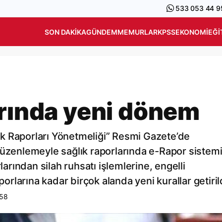
533 053 44 9
SON DAKIKA
GÜNDEM
MEMURLAR
KPSS
EKONOMI
EĞI
arında yeni dönem
ğlık Raporları Yönetmeliği” Resmi Gazete’de
düzenlemeyle sağlık raporlarında e-Rapor sistem
larından silah ruhsatı işlemlerine, engelli
porlarına kadar birçok alanda yeni kurallar getiril
:58