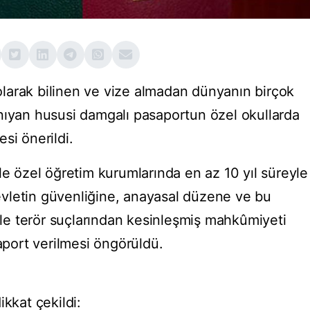
larak bilinen ve vize almadan dünyanın birçok
nıyan hususi damgalı pasaportun özel okullarda
si önerildi.
le özel öğretim kurumlarında en az 10 yıl süreyle
vletin güvenliğine, anayasal düzene ve bu
 ile terör suçlarından kesinleşmiş mahkûmiyeti
saport verilmesi öngörüldü.
ikkat çekildi: