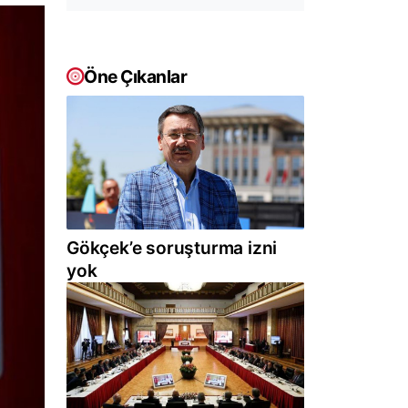
Öne Çıkanlar
Gökçek’e soruşturma izni
yok