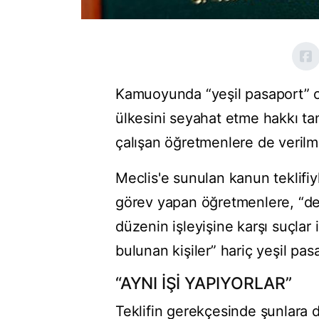
Kamuoyunda “yeşil pasaport” o
ülkesini seyahat etme hakkı ta
çalışan öğretmenlere de verilme
Meclis'e sunulan kanun teklifiy
görev yapan öğretmenlere, “de
düzenin işleyişine karşı suçlar
bulunan kişiler” hariç yeşil pa
“AYNI İŞİ YAPIYORLAR”
Teklifin gerekçesinde şunlara d