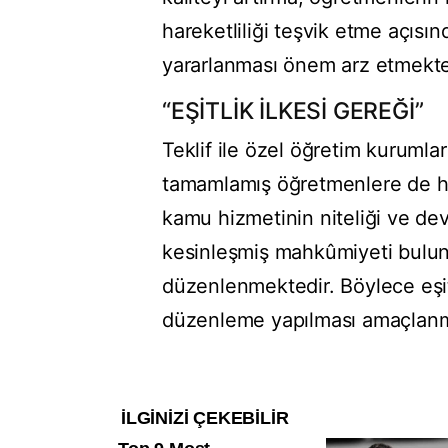
hareketliliği teşvik etme açısı
yararlanması önem arz etmekte
“EŞİTLİK İLKESİ GEREĞİ”
Teklif ile özel öğretim kurumlar
tamamlamış öğretmenlere de hu
kamu hizmetinin niteliği ve devl
kesinleşmiş mahkûmiyeti bulun
düzenlenmektedir. Böylece eşitl
düzenleme yapılması amaçlanm