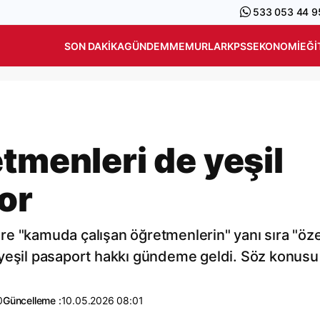
533 053 44 9
SON DAKIKA
GÜNDEM
MEMURLAR
KPSS
EKONOMI
EĞI
tmenleri de yeşil
or
e "kamuda çalışan öğretmenlerin" yanı sıra "öze
yeşil pasaport hakkı gündeme geldi. Söz konusu 
0
Güncelleme :
10.05.2026 08:01