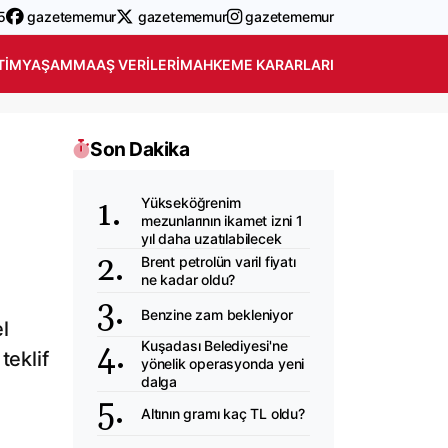
5
gazetememur
gazetememur
gazetememur
TIM
YAŞAM
MAAŞ VERILERI
MAHKEME KARARLARI
Son Dakika
Yükseköğrenim
mezunlarının ikamet izni 1
yıl daha uzatılabilecek
Brent petrolün varil fiyatı
ne kadar oldu?
Benzine zam bekleniyor
l
Kuşadası Belediyesi'ne
teklif
yönelik operasyonda yeni
dalga
Altının gramı kaç TL oldu?