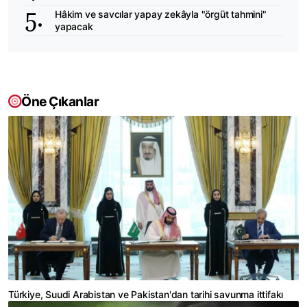
Hâkim ve savcılar yapay zekâyla "örgüt tahmini"
yapacak
Öne Çıkanlar
Türkiye, Suudi Arabistan ve Pakistan'dan tarihi savunma ittifakı