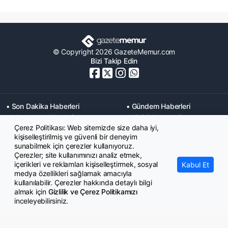
© Copyright 2026 GazeteMemur.com
Bizi Takip Edin
• Son Dakika Haberleri
• Gündem Haberleri
• Memurlar Haberleri
• KPSS Haberleri
Çerez Politikası: Web sitemizde size daha iyi,
• Ekonomi Haberleri
• Eğitim Haberleri
kişiselleştirilmiş ve güvenli bir deneyim
• Yaşam Haberleri
• Maaş Verileri Haberleri
sunabilmek için çerezler kullanıyoruz.
• Mahkeme Kararları
Çerezler; site kullanımınızı analiz etmek,
Haberleri
içerikleri ve reklamları kişiselleştirmek, sosyal
Kabul Et
medya özellikleri sağlamak amacıyla
kullanılabilir. Çerezler hakkında detaylı bilgi
almak için
Gizlilik ve Çerez Politikamızı
inceleyebilirsiniz.