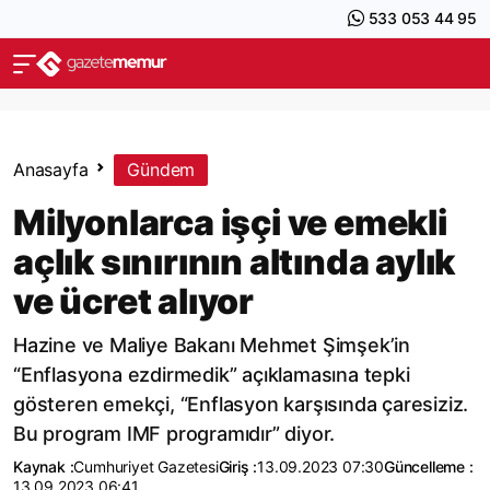
533 053 44 95
Anasayfa
Gündem
Milyonlarca işçi ve emekli
açlık sınırının altında aylık
ve ücret alıyor
Hazine ve Maliye Bakanı Mehmet Şimşek’in
“Enflasyona ezdirmedik” açıklamasına tepki
gösteren emekçi, “Enflasyon karşısında çaresiziz.
Bu program IMF programıdır” diyor.
Kaynak :
Cumhuriyet Gazetesi
Giriş :
13.09.2023 07:30
Güncelleme :
13.09.2023 06:41