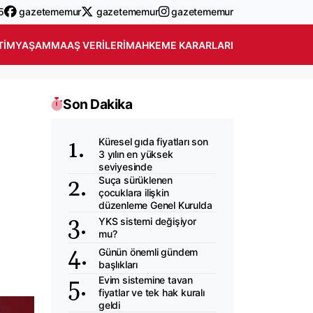
5
gazetememur
gazetememur
gazetememur
TIM
YAŞAM
MAAŞ VERILERI
MAHKEME KARARLARI
Son Dakika
Küresel gıda fiyatları son
3 yılın en yüksek
seviyesinde
Suça sürüklenen
çocuklara ilişkin
düzenleme Genel Kurulda
YKS sistemi değişiyor
mu?
Günün önemli gündem
başlıkları
Evim sistemine tavan
fiyatlar ve tek hak kuralı
geldi