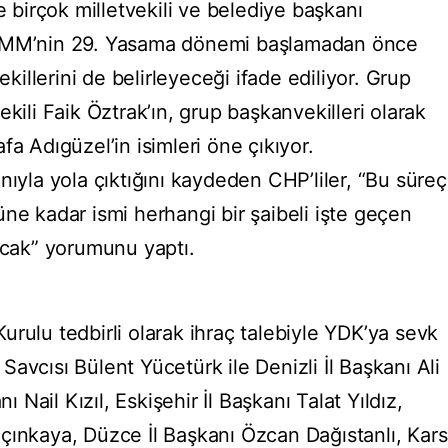
e birçok milletvekili ve belediye başkanı
TBMM’nin 29. Yasama dönemi başlamadan önce
llerini de belirleyeceği ifade ediliyor. Grup
kili Faik Öztrak’ın, grup başkanvekilleri olarak
fa Adıgüzel’in isimleri öne çıkıyor.
nıyla yola çıktığını kaydeden CHP’liler, “Bu süreç
ne kadar ismi herhangi bir şaibeli işte geçen
lacak” yorumunu yaptı.
rulu tedbirli olarak ihraç talebiyle YDK’ya sevk
avcısı Bülent Yücetürk ile Denizli İl Başkanı Ali
Nail Kızıl, Eskişehir İl Başkanı Talat Yıldız,
çınkaya, Düzce İl Başkanı Özcan Dağıstanlı, Kars