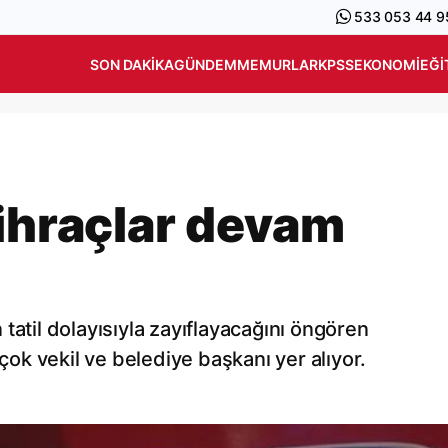
533 053 44 9
SON DAKIKA
GÜNDEM
MEMURLAR
KPSS
EKONOMI
EĞI
 ihraçlar devam
tatil dolayısıyla zayıflayacağını öngören
rçok vekil ve belediye başkanı yer alıyor.