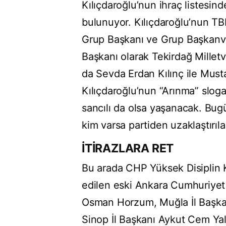
Kılıçdaroğlu’nun ihraç listesind
bulunuyor. Kılıçdaroğlu’nun 
Grup Başkanı ve Grup Başkanveki
Başkanı olarak Tekirdağ Milletve
da Sevda Erdan Kılınç ile Musta
Kılıçdaroğlu’nun “Arınma” sloga
sancılı da olsa yaşanacak. Bugü
kim varsa partiden uzaklaştırı
İTİRAZLARA RET
Bu arada CHP Yüksek Disiplin Ku
edilen eski Ankara Cumhuriyet S
Osman Horzum, Muğla İl Başkanı 
Sinop İl Başkanı Aykut Cem Yal