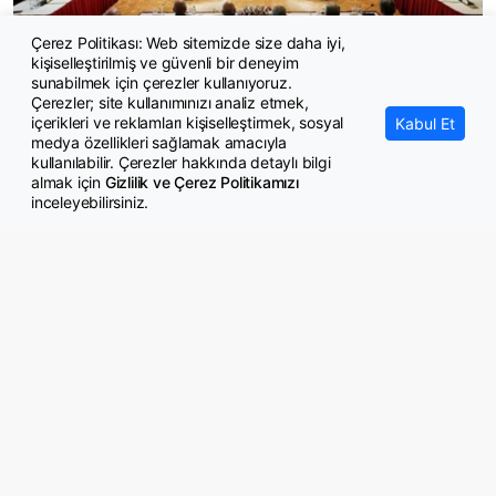
Çerez Politikası: Web sitemizde size daha iyi,
kişiselleştirilmiş ve güvenli bir deneyim
900 PKK’lı kapsam dışı
sunabilmek için çerezler kullanıyoruz.
Çerezler; site kullanımınızı analiz etmek,
içerikleri ve reklamları kişiselleştirmek, sosyal
Kabul Et
medya özellikleri sağlamak amacıyla
kullanılabilir. Çerezler hakkında detaylı bilgi
almak için
Gizlilik ve Çerez Politikamızı
inceleyebilirsiniz.
© Copyright 2026 GazeteMemur.com
Bizi Takip Edin