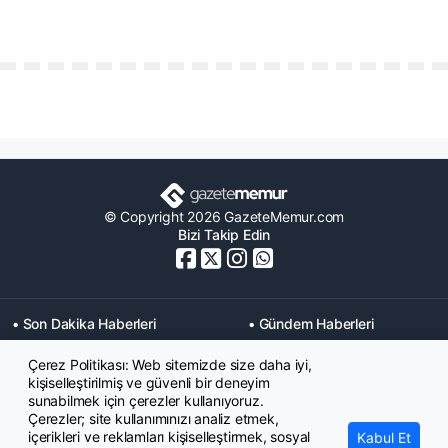
© Copyright 2026 GazeteMemur.com
Bizi Takip Edin
• Son Dakika Haberleri
• Gündem Haberleri
• Memurlar Haberleri
• KPSS Haberleri
Çerez Politikası: Web sitemizde size daha iyi,
• Ekonomi Haberleri
• Eğitim Haberleri
kişiselleştirilmiş ve güvenli bir deneyim
• Yaşam Haberleri
• Maaş Verileri Haberleri
sunabilmek için çerezler kullanıyoruz.
• Mahkeme Kararları
Çerezler; site kullanımınızı analiz etmek,
Haberleri
içerikleri ve reklamları kişiselleştirmek, sosyal
Kabul Et