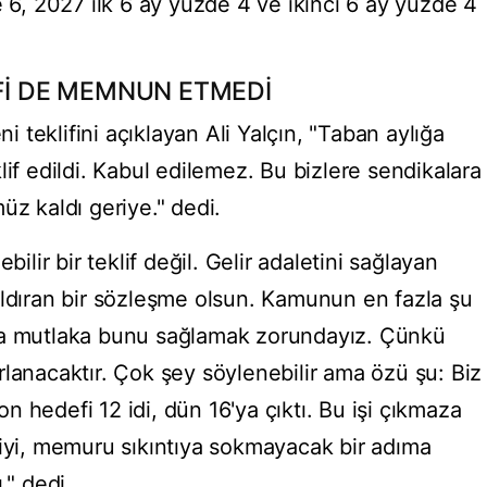
e 6, 2027 ilk 6 ay yüzde 4 ve ikinci 6 ay yüzde 4
İFİ DE MEMNUN ETMEDİ
teklifini açıklayan Ali Yalçın, "Taban aylığa
lif edildi. Kabul edilemez. Bu bizlere sendikalara
üz kaldı geriye." dedi.
bilir bir teklif değil. Gelir adaletini sağlayan
aldıran bir sözleşme olsun. Kamunun en fazla şu
da mutlaka bunu sağlamak zorundayız. Çünkü
rlanacaktır. Çok şey söylenebilir ama özü şu: Biz
 hedefi 12 idi, dün 16'ya çıktı. Bu işi çıkmaza
liyi, memuru sıkıntıya sokmayacak bir adıma
." dedi.