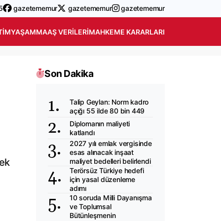
5
gazetememur
gazetememur
gazetememur
TIM
YAŞAM
MAAŞ VERILERI
MAHKEME KARARLARI
Son Dakika
i
Talip Geylan: Norm kadro
açığı 55 ilde 80 bin 449
Diplomanın maliyeti
katlandı
2027 yılı emlak vergisinde
esas alınacak inşaat
 ek
maliyet bedelleri belirlendi
Terörsüz Türkiye hedefi
için yasal düzenleme
adımı
10 soruda Milli Dayanışma
ve Toplumsal
Bütünleşmenin