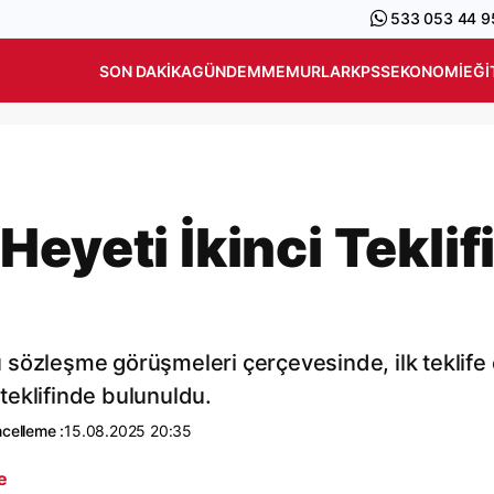
533 053 44 9
SON DAKIKA
GÜNDEM
MEMURLAR
KPSS
EKONOMI
EĞI
eyeti İkinci Teklif
 sözleşme görüşmeleri çerçevesinde, ilk teklife
 teklifinde bulunuldu.
celleme :
15.08.2025 20:35
e