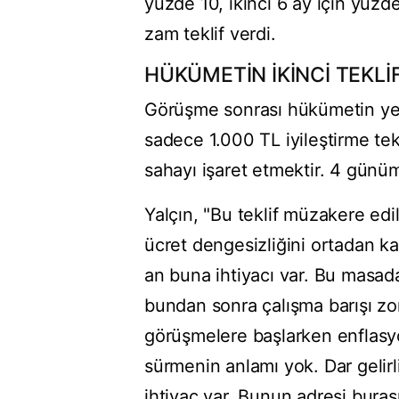
yüzde 10, ikinci 6 ay için yüzd
zam teklif verdi.
HÜKÜMETİN İKİNCİ TEKL
Görüşme sonrası hükümetin yeni 
sadece 1.000 TL iyileştirme tek
sahayı işaret etmektir. 4 günüm
Yalçın, "Bu teklif müzakere edile
ücret dengesizliğini ortadan k
an buna ihtiyacı var. Bu masa
bundan sonra çalışma barışı zo
görüşmelere başlarken enflasyon
sürmenin anlamı yok. Dar gelir
ihtiyaç var. Bunun adresi burası