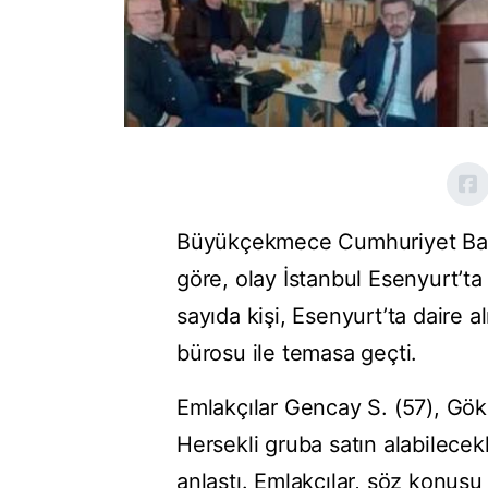
Büyükçekmece Cumhuriyet Başs
göre, olay İstanbul Esenyurt’t
sayıda kişi, Esenyurt’ta daire 
bürosu ile temasa geçti.
Emlakçılar Gencay S. (57), Gök
Hersekli gruba satın alabilecekl
anlaştı. Emlakçılar, söz konusu 