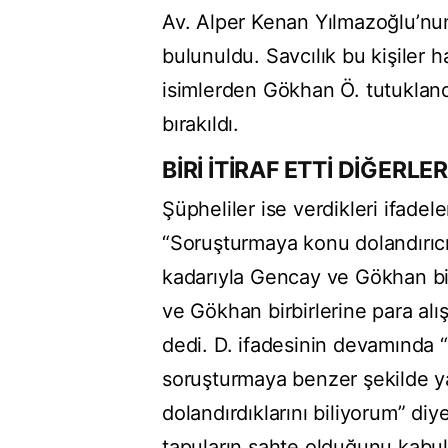
Av. Alper Kenan Yılmazoğlu’nun
bulunuldu. Savcılık bu kişiler h
isimlerden Gökhan Ö. tutuklandı
bırakıldı.
BİRİ İTİRAF ETTİ DİĞERLE
Şüpheliler ise verdikleri ifadel
“Soruşturmaya konu dolandırıcıl
kadarıyla Gencay ve Gökhan bir
ve Gökhan birbirlerine para al
dedi. D. ifadesinin devamınd
soruşturmaya benzer şekilde yab
dolandırdıklarını biliyorum” di
tapuların sahte olduğunu kabul 