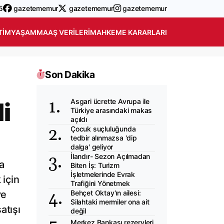
5
gazetememur
gazetememur
gazetememur
TIM
YAŞAM
MAAŞ VERILERI
MAHKEME KARARLARI
Son Dakika
Asgari ücrette Avrupa ile
i
Türkiye arasındaki makas
açıldı
Çocuk suçluluğunda
tedbir alınmazsa 'dip
dalga' geliyor
İlandır- Sezon Açılmadan
a
Biten İş: Turizm
İşletmelerinde Evrak
 için
Trafiğini Yönetmek
ve
Behçet Oktay'ın ailesi:
Silahtaki mermiler ona ait
atışı
değil
Merkez Bankası rezervleri