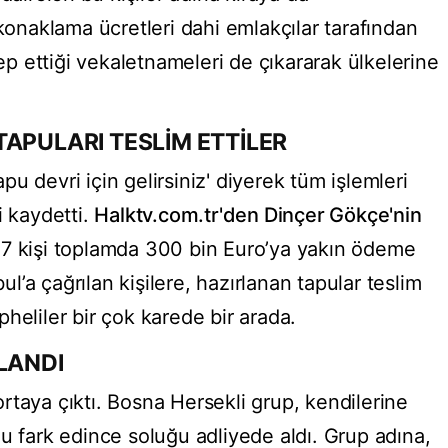
 konaklama ücretleri dahi emlakçılar tarafından
lep ettiği vekaletnameleri de çıkararak ülkelerine
TAPULARI TESLİM ETTİLER
tapu devri için gelirsiniz' diyerek tüm işlemleri
i kaydetti.
Halktv.com.tr'den Dinçer Gökçe'nin
7 kişi toplamda 300 bin Euro’ya yakın ödeme
bul’a çağrılan kişilere, hazırlanan tapular teslim
şüpheliler bir çok karede bir arada.
LANDI
rtaya çıktı. Bosna Hersekli grup, kendilerine
u fark edince soluğu adliyede aldı. Grup adına,