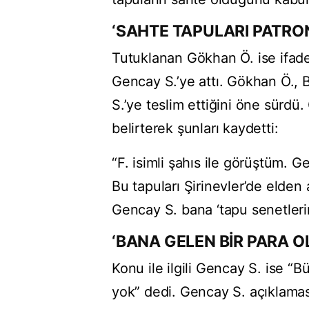
‘SAHTE TAPULARI PATRON
Tutuklanan Gökhan Ö. ise ifade
Gencay S.’ye attı. Gökhan Ö., 
S.’ye teslim ettiğini öne sürdü. 
belirterek şunları kaydetti:
“F. isimli şahıs ile görüştüm. G
Bu tapuları Şirinevler’de elde
Gencay S. bana ‘tapu senetlerini
‘BANA GELEN BİR PARA O
Konu ile ilgili Gencay S. ise “
yok” dedi. Gencay S. açıklamas