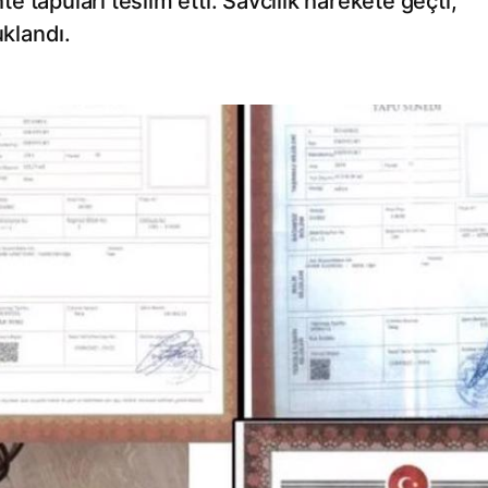
te tapuları teslim etti. Savcılık harekete geçti,
uklandı.