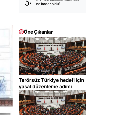
ne kadar oldu?
Öne Çıkanlar
Terörsüz Türkiye hedefi için
yasal düzenleme adımı