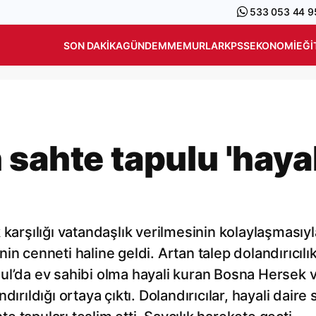
533 053 44 9
SON DAKIKA
GÜNDEM
MEMURLAR
KPSS
EKONOMI
EĞI
sahte tapulu 'hayal
 karşılığı vatandaşlık verilmesinin kolaylaşmasıyl
n cenneti haline geldi. Artan talep dolandırıcılık
ul’da ev sahibi olma hayali kuran Bosna Hersek 
ırıldığı ortaya çıktı. Dolandırıcılar, hayali daire s